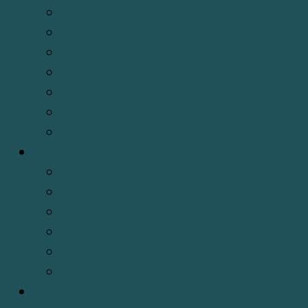
Huyền trí
Huyền học
Hán nôm
Độn giáp
Đạo mẫu
Chiêm tinh
Chiêm mộng
Hỗ Trợ
Chính sách bảo mật
Chính sách đổi trả hàng
Chính sách giải quyết khiếu nại
Chính sách vận chuyển
Phương Thức Thanh Toán
Hướng Dẫn Mua Hàng
Liên hệ