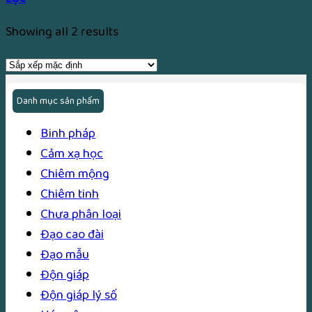
Showing all 2 results
Danh mục sản phẩm
Binh pháp
Cảm xạ học
Chiêm mộng
Chiêm tinh
Chưa phân loại
Đạo cao đài
Đạo mẫu
Độn giáp
Độn giáp lý số