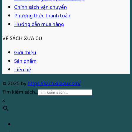
Chính sách vận chuyển
Phương thức thanh toán
Hướng dẫn mua hàng
VỀ SÁCH XƯA CŨ
Giới thiệu
Sản phẩm
Liên hệ
© 2025 by
https://sachxuacu.com/
Tìm kiếm sách...
×
Trang chủ