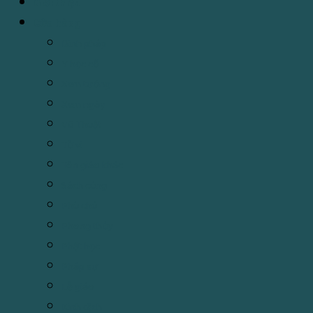
Giới thiệu
Cửa hàng
Binh pháp
Y học cổ
Xem tướng
Xem ngày
Võ Thuật
Tử vi
Tôn giáo khác
Sách cúng
Phù chú
Phong thủy
Phật học
Pháp sự
Lễ giáo
Kinh dịch