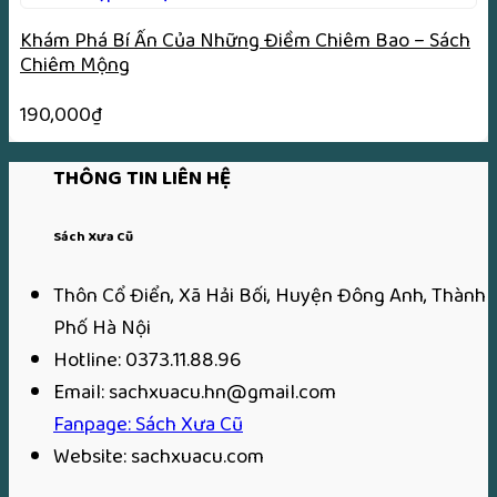
Khám Phá Bí Ẩn Của Những Điềm Chiêm Bao – Sách
Chiêm Mộng
190,000
₫
THÔNG TIN LIÊN HỆ
Sách Xưa Cũ
Thôn Cổ Điển, Xã Hải Bối, Huyện Đông Anh, Thành
Phố Hà Nội
Hotline: 0373.11.88.96
Email: sachxuacu.hn@gmail.com
Fanpage: Sách Xưa Cũ
Website: sachxuacu.com