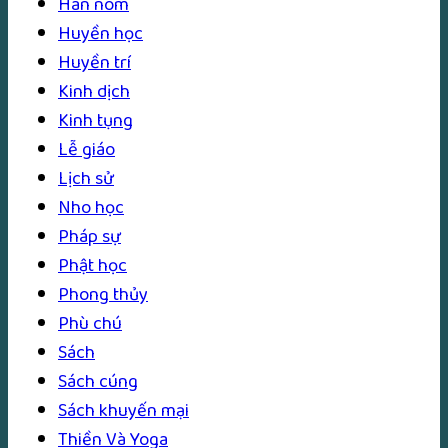
Hán nôm
Huyền học
Huyền trí
Kinh dịch
Kinh tụng
Lễ giáo
Lịch sử
Nho học
Pháp sự
Phật học
Phong thủy
Phù chú
Sách
Sách cúng
Sách khuyến mại
Thiền Và Yoga