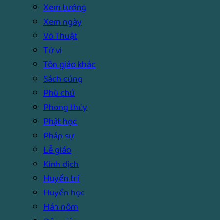
Xem tướng
Xem ngày
Võ Thuật
Tử vi
Tôn giáo khác
Sách cúng
Phù chú
Phong thủy
Phật học
Pháp sự
Lễ giáo
Kinh dịch
Huyền trí
Huyền học
Hán nôm