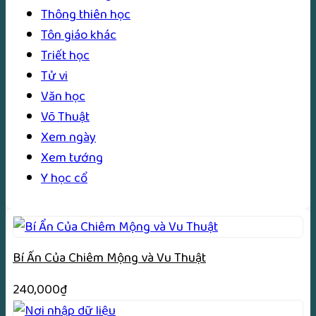
Thông thiên học
Tôn giáo khác
Triết học
Tử vi
Văn học
Võ Thuật
Xem ngày
Xem tướng
Y học cổ
Bí Ẩn Của Chiêm Mộng và Vu Thuật
240,000
₫