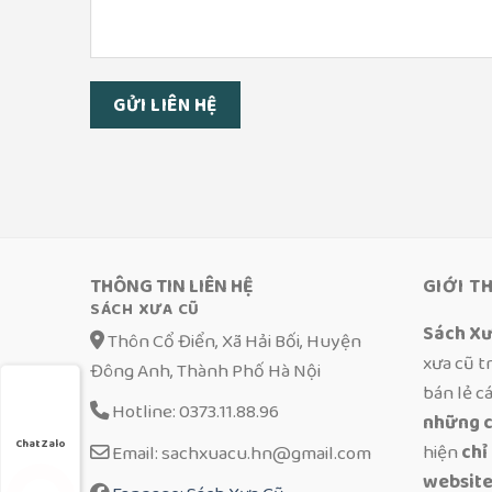
THÔNG TIN LIÊN HỆ
GIỚI T
SÁCH XƯA CŨ
Sách Xư
Thôn Cổ Điển, Xã Hải Bối, Huyện
xưa cũ t
Đông Anh, Thành Phố Hà Nội
bán lẻ c
Hotline: 0373.11.88.96
những c
Chat Zalo
hiện
chỉ
Email: sachxuacu.hn@gmail.com
website