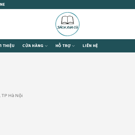
INE
I THIỆU
CỬA HÀNG
HỖ TRỢ
LIÊN HỆ
, TP Hà Nội