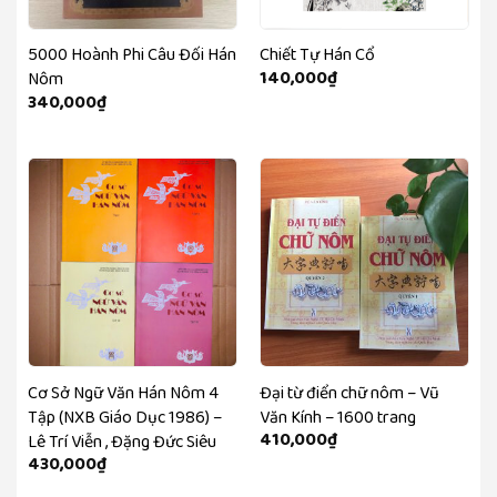
5000 Hoành Phi Câu Đối Hán
Chiết Tự Hán Cổ
140,000
₫
Nôm
340,000
₫
Cơ Sở Ngữ Văn Hán Nôm 4
Đại từ điển chữ nôm – Vũ
Tập (NXB Giáo Dục 1986) –
Văn Kính – 1600 trang
410,000
₫
Lê Trí Viễn , Đặng Đức Siêu
430,000
₫