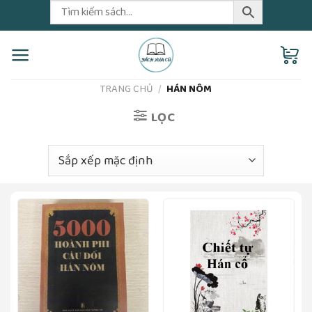
Skip
to
content
TRANG CHỦ
/
HÁN NÔM
LỌC