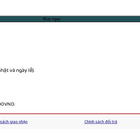
Mua ngay
ật và ngày lễ).
000VND.
 sách giao nhận
Chính sách đổi trả