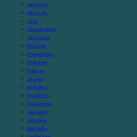
Xem ngày
Võ Thuật
Tử vi
Tôn giáo khác
Sách cúng
Phù chú
Phong thủy
Phật học
Pháp sự
Lễ giáo
Kinh dịch
Huyền trí
Huyền học
Hán nôm
Độn giáp
Đạo mẫu
Chiêm tinh