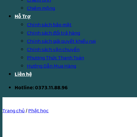
Chiêm mộng
Hỗ Trợ
Chính sách bảo mật
Chính sách đổi trả hàng
Chính sách giải quyết khiếu nại
Chính sách vận chuyển
Phương Thức Thanh Toán
Hướng Dẫn Mua Hàng
Liên hệ
Hotline: 0373.11.88.96
Trang chủ
/
Phật học