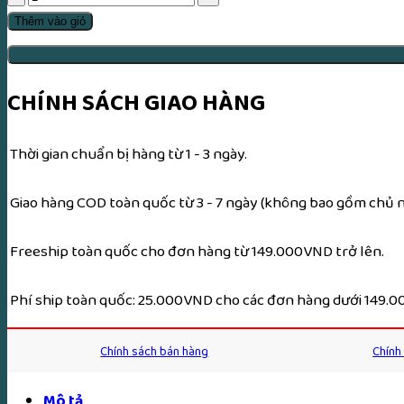
Mươi
Thêm vào giỏ
Bảy
Phẩm
Trợ
CHÍNH SÁCH GIAO HÀNG
Đạo
-
Thời gian chuẩn bị hàng từ 1 - 3 ngày.
HT.
Thích
Giao hàng COD toàn quốc từ 3 - 7 ngày (không bao gồm chủ nh
Thông
Lạc
Freeship toàn quốc cho đơn hàng từ 149.000VND trở lên.
số
lượng
Phí ship toàn quốc: 25.000VND cho các đơn hàng dưới 149.
Chính sách bán hàng
Chính
Mô tả