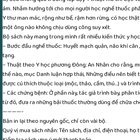
ám. Nhằm hướng tới cho mọi người học nghề thuốc phải
Y thư man mác, rộng như bể, rậm hơn rừng, có học thật 
một ông nào không chịu dùng công suy xét.
Bộ sách này mang trong mình rất nhiều kiến thức y học 
– Bước đầu nghề thuốc: Huyết mạch quản, não khí cân ,
tạng.
– Thuật theo Y học phương Đông: An Nhân cho rằng, muố
thế nào, mục Danh luận hợp thái, Những điều nên biết 
được cú thích thuộc loại (mộc, thảo, cầm, thú…) và trình
– Các chứng bệnh: Ở phần này, tác giả trình bày, phân tí
từ đó, đưa ra những bải thuốc thường dùng để chữa ch
————-
Bản in lại theo nguyên gốc, chỉ còn vài bộ.
Quý vị mua sách nhắn: Tên sách, địa chỉ, điện thoại, h
Kiểm tra sách ưng ý mới thanh toán.