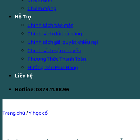
Chiêm mộng
Hỗ Trợ
Chính sách bảo mật
Chính sách đổi trả hàng
Chính sách giải quyết khiếu nại
Chính sách vận chuyển
Phương Thức Thanh Toán
Hướng Dẫn Mua Hàng
Liên hệ
Hotline: 0373.11.88.96
Trang chủ
/
Y học cổ