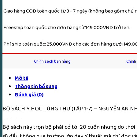
-
Giao hàng COD toàn quốc từ 3 - 7 ngày (không bao gồm chủ nh
7)
-
Freeship toàn quốc cho đơn hàng từ 149.000VND trở lên.
Nguyễn
An
Phí ship toàn quốc: 25.000VND cho các đơn hàng dưới 149.
Nhân
-
Chính sách bán hàng
Chính
Xb
Năm
Mô tả
1930
Thông tin bổ sung
số
Đánh giá (0)
lượng
BỘ SÁCH Y HỌC TÙNG THƯ (TẬP 1-7) – NGUYỄN AN N
————
Bộ sách này trọn bộ phải có tới 20 cuốn nhưng do thời 
sĩ) đều không qua trường lớp dạy Y thuật mà chỉ đọc và