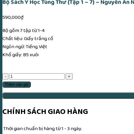
Bộ Sách Y Học Tùng Thư (Tập 1 – 7) – Nguyễn An
590,000
₫
Bộ gồm 7 tập từ 1-4
Chất liệu: Giấy trắng cổ
Ngôn ngữ: Tiếng Việt
Khổ giấy: B5 xuôi
Bộ
Sách
Thêm vào giỏ
Y
Học
Tùng
CHÍNH SÁCH GIAO HÀNG
Thư
(Tập
Thời gian chuẩn bị hàng từ 1 - 3 ngày.
1