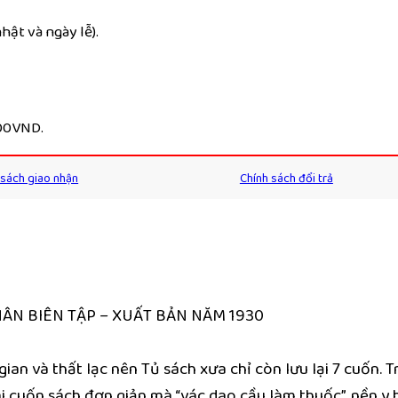
ật và ngày lễ).
000VND.
 sách giao nhận
Chính sách đổi trả
HÂN BIÊN TẬP – XUẤT BẢN NĂM 1930
gian và thất lạc nên Tủ sách xưa chỉ còn lưu lại 7 cuốn.
i cuốn sách đơn giản mà “vác dao cầu làm thuốc”, nền y h