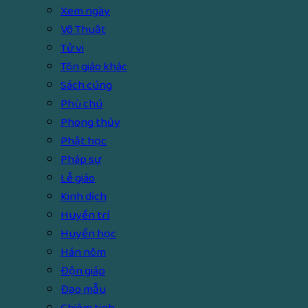
Xem ngày
Võ Thuật
Tử vi
Tôn giáo khác
Sách cúng
Phù chú
Phong thủy
Phật học
Pháp sự
Lễ giáo
Kinh dịch
Huyền trí
Huyền học
Hán nôm
Độn giáp
Đạo mẫu
Chiêm tinh