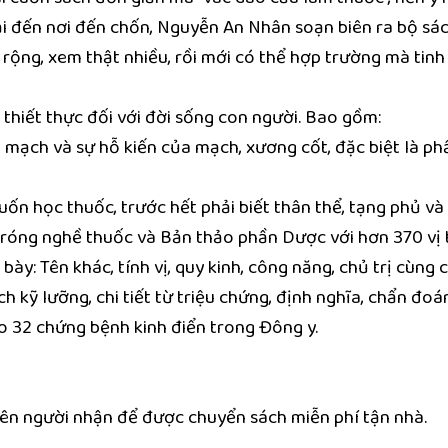
 đến nơi đến chốn, Nguyễn An Nhân soạn biên ra bộ sác
rộng, xem thật nhiều, rồi mới có thể hợp trường mà tinh 
thiết thực đối với đời sống con người. Bao gồm:
 mạch và sự hỗ kiến của mạch, xương cốt, đặc biệt là ph
n học thuốc, trước hết phải biết thân thể, tạng phủ và
tróng nghề thuốc và Bản thảo phần Dược với hơn 370 vị 
 bày: Tên khác, tính vị, quy kinh, công năng, chủ trị cùn
ch kỹ lưỡng, chi tiết từ triệu chứng, định nghĩa, chẩn đoán
o 32 chứng bệnh kinh điển trong Đông y.
ọ tên người nhận để được chuyển sách miễn phí tận nhà.