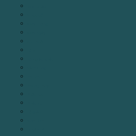
Binh pháp
Y học cổ
Xem tướng
Xem ngày
Võ Thuật
Tử vi
Tôn giáo khác
Sách cúng
Phù chú
Phong thủy
Phật học
Pháp sự
Lễ giáo
Kinh dịch
Huyền trí