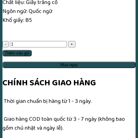
Chất liệu: Giấy trắng cổ
Ngôn ngữ: Quốc ngữ
Khổ giấy: B5
Cao
Thượng
Thêm vào giỏ
Ngọc
Mua ngay
Hoàng
Bổn
CHÍNH SÁCH GIAO HÀNG
Hạnh
Ngũ
Thời gian chuẩn bị hàng từ 1 - 3 ngày.
Phẩm
số
Giao hàng COD toàn quốc từ 3 - 7 ngày (không bao
lượng
gồm chủ nhật và ngày lễ).