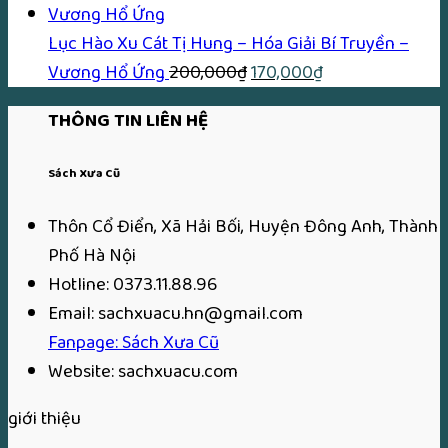
từ
200,00
Lục Hào Xu Cát Tị Hung – Hóa Giải Bí Truyền –
Giá
Giá
đến
Vương Hổ Ứng
200,000
₫
170,000
₫
gốc
hiện
2,340,0
THÔNG TIN LIÊN HỆ
là:
tại
200,000₫.
là:
Sách Xưa Cũ
170,000₫.
Thôn Cổ Điển, Xã Hải Bối, Huyện Đông Anh, Thành
Phố Hà Nội
Hotline: 0373.11.88.96
Email: sachxuacu.hn@gmail.com
Fanpage: Sách Xưa Cũ
Website: sachxuacu.com
giới thiệu