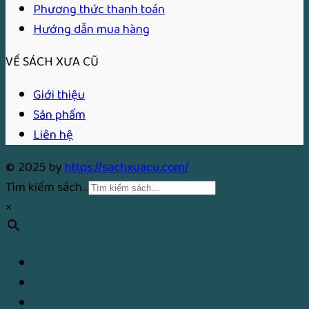
Phương thức thanh toán
Hướng dẫn mua hàng
VỀ SÁCH XƯA CŨ
Giới thiệu
Sản phẩm
Liên hệ
© 2025 by
https://sachxuacu.com/
Tìm kiếm sách...
×
Trang chủ
Giới thiệu
Cửa hàng