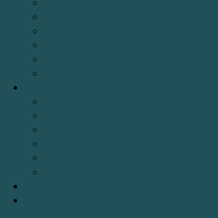
Huyền học
Hán nôm
Độn giáp
Đạo mẫu
Chiêm tinh
Chiêm mộng
Hỗ Trợ
Chính sách bảo mật
Chính sách đổi trả hàng
Chính sách giải quyết khiếu nại
Chính sách vận chuyển
Phương Thức Thanh Toán
Hướng Dẫn Mua Hàng
Liên hệ