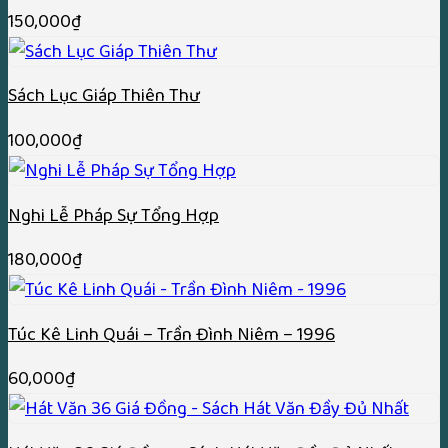
150,000
₫
Sách Lục Giáp Thiên Thư
100,000
₫
Nghi Lễ Pháp Sự Tổng Hợp
180,000
₫
Túc Kê Linh Quái – Trần Đình Niêm – 1996
60,000
₫