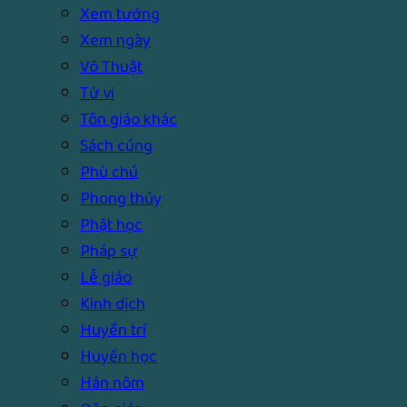
Xem tướng
Xem ngày
Võ Thuật
Tử vi
Tôn giáo khác
Sách cúng
Phù chú
Phong thủy
Phật học
Pháp sự
Lễ giáo
Kinh dịch
Huyền trí
Huyền học
Hán nôm