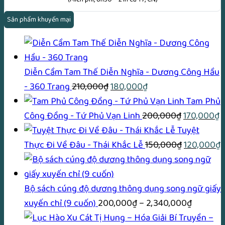
Sản phẩm khuyến mại
Diễn Cầm Tam Thế Diễn Nghĩa - Dương Công Hầu
Giá
Giá
- 360 Trang
210,000
₫
180,000
₫
gốc
hiện
Tam Phủ
là:
tại
Giá
G
Công Đồng - Tứ Phủ Vạn Linh
200,000
₫
170,000
₫
210,000₫.
là:
gốc
h
Tuyệt
180,000₫.
là:
Giá
t
G
Thực Đi Về Đâu - Thái Khắc Lễ
150,000
₫
120,000
₫
200,000₫.
gốc
là
h
là:
1
t
150,000₫.
l
Bộ sách cúng độ dương thông dụng song ngữ giấy
Khoảng
1
xuyến chỉ (9 cuốn)
200,000
₫
–
2,340,000
₫
giá: