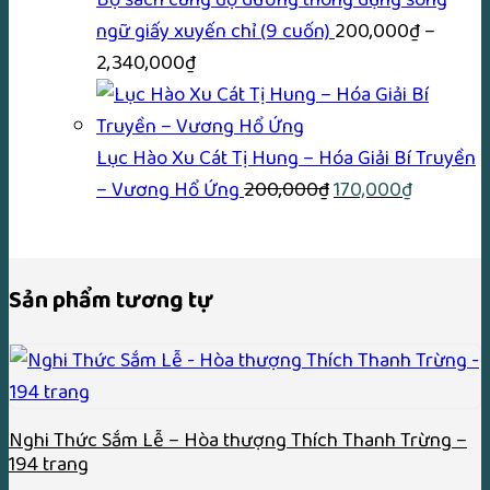
120,000₫.
ngữ giấy xuyến chỉ (9 cuốn)
200,000
₫
–
Khoảng
2,340,000
₫
giá:
từ
200,000₫
Lục Hào Xu Cát Tị Hung – Hóa Giải Bí Truyền
đến
Giá
Giá
– Vương Hổ Ứng
200,000
₫
170,000
₫
2,340,000₫
gốc
hiện
là:
tại
200,000₫.
là:
Sản phẩm tương tự
170,000₫
Nghi Thức Sắm Lễ – Hòa thượng Thích Thanh Trừng –
194 trang