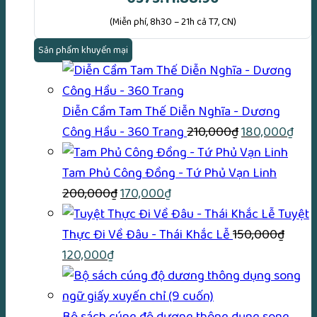
(Miễn phí, 8h30 – 21h cả T7, CN)
Sản phẩm khuyến mại
Diễn Cầm Tam Thế Diễn Nghĩa - Dương
Giá
Giá
Công Hầu - 360 Trang
210,000
₫
180,000
₫
gốc
hiện
là:
tại
Tam Phủ Công Đồng - Tứ Phủ Vạn Linh
Giá
Giá
210,000₫.
là:
200,000
₫
170,000
₫
gốc
hiện
180
Tuyệt
là:
tại
Thực Đi Về Đâu - Thái Khắc Lễ
150,000
₫
Giá
Giá
200,000₫.
là:
120,000
₫
gốc
hiện
170,000₫.
là:
tại
150,000₫.
là:
Bộ sách cúng độ dương thông dụng song