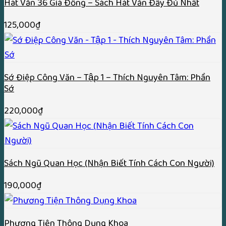
Hát Văn 36 Giá Đồng – Sách Hát Văn Đầy Đủ Nhất
125,000
₫
Sớ Điệp Công Văn – Tập 1 – Thích Nguyên Tâm: Phần
Sớ
220,000
₫
Sách Ngũ Quan Học (Nhận Biết Tính Cách Con Người)
190,000
₫
Phương Tiện Thông Dụng Khoa