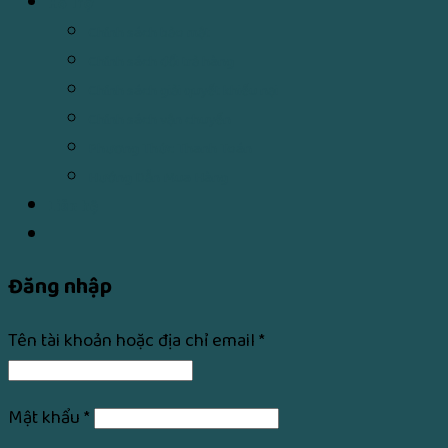
Hỗ Trợ
Chính sách bảo mật
Chính sách đổi trả hàng
Chính sách giải quyết khiếu nại
Chính sách vận chuyển
Phương Thức Thanh Toán
Hướng Dẫn Mua Hàng
Liên hệ
Đăng nhập
Tên tài khoản hoặc địa chỉ email
*
Mật khẩu
*