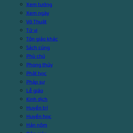
Xem tướng
Xem ngày
Võ Thuật
Tử vi
Tôn giáo khác
Sách cúng
Phù chú
Phong thủy
Phật học
Pháp sự
Lễ giáo
Kinh dịch
Huyền trí
Huyền học
Hán nôm