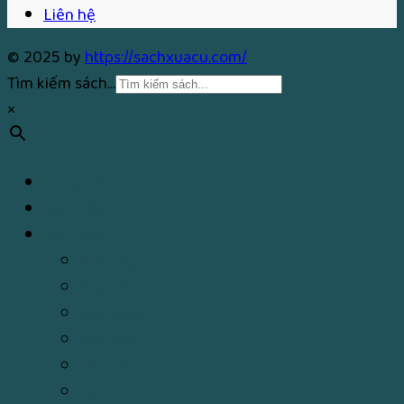
Liên hệ
© 2025 by
https://sachxuacu.com/
Tìm kiếm sách...
×
Trang chủ
Giới thiệu
Cửa hàng
Binh pháp
Y học cổ
Xem tướng
Xem ngày
Võ Thuật
Tử vi