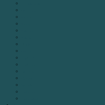
Tôn giáo khác
Sách cúng
Phù chú
Phong thủy
Phật học
Pháp sự
Lễ giáo
Kinh dịch
Huyền trí
Huyền học
Hán nôm
Độn giáp
Đạo mẫu
Chiêm tinh
Chiêm mộng