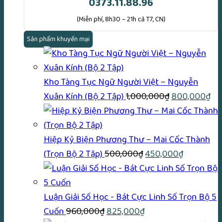
0373.11.88.96
(Miễn phí, 8h30 – 21h cả T7, CN)
Sản phẩm khuyến mại
Kho Tàng Tục Ngữ Người Việt – Nguyễn
Giá
Gi
Xuân Kính (Bộ 2 Tập)
1,000,000
₫
800,000
₫
gốc
hi
là:
tại
1,000,000₫.
là:
Hiệp Kỷ Biện Phương Thư – Mai Cốc Thành
Giá
Giá
80
(Trọn Bộ 2 Tập)
500,000
₫
450,000
₫
gốc
hiện
là:
tại
500,000₫.
là:
Luận Giải Số Học - Bát Cực Linh Số Trọn Bộ 5
Giá
Giá
450,000₫
Cuốn
960,000
₫
825,000
₫