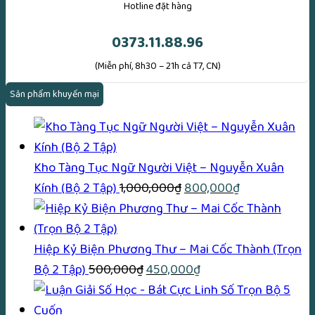
Hotline đặt hàng
0373.11.88.96
(Miễn phí, 8h30 – 21h cả T7, CN)
Sản phẩm khuyến mại
Kho Tàng Tục Ngữ Người Việt – Nguyễn Xuân
Giá
Giá
Kính (Bộ 2 Tập)
1,000,000
₫
800,000
₫
gốc
hiện
là:
tại
1,000,000₫.
là:
Hiệp Kỷ Biện Phương Thư – Mai Cốc Thành (Trọn
Giá
Giá
800,000₫.
Bộ 2 Tập)
500,000
₫
450,000
₫
gốc
hiện
là:
tại