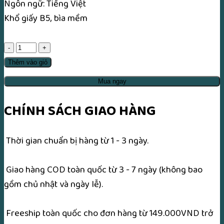
Ngôn ngữ: Tiếng Việt
Khổ giấy B5, bìa mềm
Chu
Dịch
Thêm vào giỏ
Tướng
Mua ngay
Học
Nhập
CHÍNH SÁCH GIAO HÀNG
Môn
-
Thời gian chuẩn bị hàng từ 1 - 3 ngày.
Lý
Kế
Giao hàng COD toàn quốc từ 3 - 7 ngày (không bao
Trung
gồm chủ nhật và ngày lễ).
số
lượng
Freeship toàn quốc cho đơn hàng từ 149.000VND trở