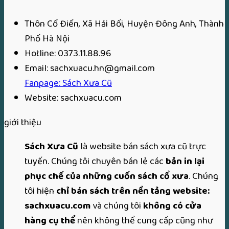
220,000₫.
Thôn Cổ Điển, Xã Hải Bối, Huyện Đông Anh, Thành
Phố Hà Nội
Hotline: 0373.11.88.96
Email: sachxuacu.hn@gmail.com
Fanpage: Sách Xưa Cũ
Website: sachxuacu.com
giới thiệu
Sách Xưa Cũ
là website bán sách xưa cũ trực
tuyến. Chúng tôi chuyên bán lẻ các
bản in lại
phục chế của những cuốn sách cổ xưa
. Chúng
tôi hiện
chỉ bán sách trên nền tảng website:
sachxuacu.com
và chúng tôi
không có cửa
hàng cụ thể
nên không thể cung cấp cũng như