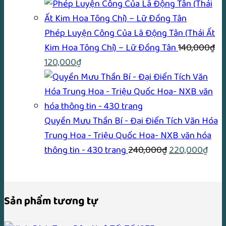
gốc
hiện
là:
tại
960,000₫.
là:
Phép Luyện Công Của Lã Động Tân (Thái Ất
825,000₫.
Kim Hoa Tông Chỉ) – Lữ Ðồng Tân
140,000
₫
Giá
Giá
120,000
₫
gốc
hiện
là:
tại
140,000₫.
là:
120,000₫.
Quyền Mưu Thần Bí - Đại Điển Tích Văn Hóa
Trung Hoa - Triệu Quốc Hoa- NXB văn hóa
Giá
Giá
thông tin - 430 trang
240,000
₫
220,000
₫
gốc
hiện
là:
tại
240,000₫.
là:
Sản phẩm tương tự
220,