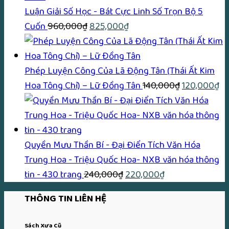
500,000₫.
là:
Luận Giải Số Học - Bát Cực Linh Số Trọn Bộ 5
Giá
Giá
450,000₫.
Cuốn
960,000
₫
825,000
₫
gốc
hiện
là:
tại
960,000₫.
là:
Phép Luyện Công Của Lã Động Tân (Thái Ất Kim
825,000₫.
Giá
Gi
Hoa Tông Chỉ) – Lữ Ðồng Tân
140,000
₫
120,000
₫
gốc
hi
là:
tại
140,000₫.
là:
12
Quyền Mưu Thần Bí - Đại Điển Tích Văn Hóa
Trung Hoa - Triệu Quốc Hoa- NXB văn hóa thông
Giá
Giá
tin - 430 trang
240,000
₫
220,000
₫
gốc
hiện
THÔNG TIN LIÊN HỆ
là:
tại
240,000₫.
là:
Sách Xưa Cũ