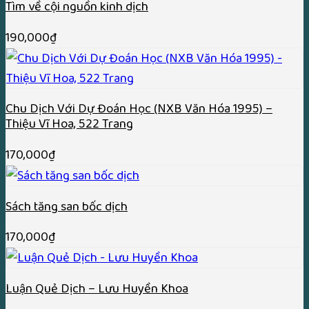
Tìm về cội nguồn kinh dịch
190,000
₫
Chu Dịch Với Dự Đoán Học (NXB Văn Hóa 1995) –
Thiệu Vĩ Hoa, 522 Trang
170,000
₫
Sách tăng san bốc dịch
170,000
₫
Luận Quẻ Dịch – Lưu Huyền Khoa