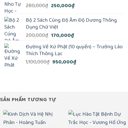
Giá
Giá
280,000
₫
250,000
₫
500,000₫.
là:
gốc
hiện
450,000₫.
là:
tại
Bộ 2 Sách Cúng Độ Âm Độ Dương Thông
280,000₫.
là:
Dụng Chữ Việt
250,000₫.
Giá
Giá
200,000
₫
170,000
₫
gốc
hiện
Đường Về Xứ Phật (10 quyển) – Trưởng Lão
là:
tại
Thích Thông Lạc
200,000₫.
là:
Giá
Giá
1,100,000
₫
950,000
₫
170,000₫.
gốc
hiện
là:
tại
1,100,000₫.
là:
950,000₫.
SẢN PHẨM TƯƠNG TỰ