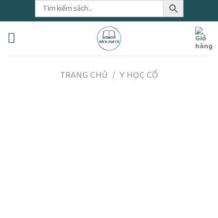
Skip
to
content
TRANG CHỦ
/
Y HỌC CỔ