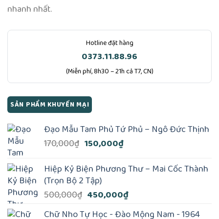
nhanh nhất.
Hotline đặt hàng
0373.11.88.96
(Miễn phí, 8h30 – 21h cả T7, CN)
SẢN PHẨM KHUYẾN MẠI
Đạo Mẫu Tam Phủ Tứ Phủ – Ngô Đức Thịnh
Giá
Giá
170,000
₫
150,000
₫
gốc
hiện
là:
tại
Hiệp Kỷ Biện Phương Thư – Mai Cốc Thành
170,000₫.
là:
(Trọn Bộ 2 Tập)
150,000₫.
Giá
Giá
500,000
₫
450,000
₫
gốc
hiện
Chữ Nho Tự Học - Đào Mộng Nam - 1964
là:
tại