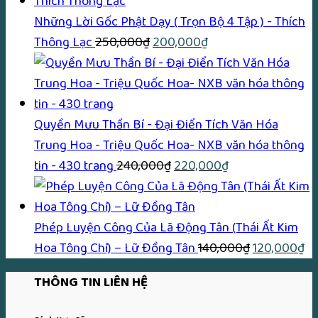
là:
tại
42
170,000₫.
là:
Những Lời Gốc Phật Dạy ( Trọn Bộ 4 Tập ) - Thích
Giá
Giá
150,00
Thông Lạc
250,000
₫
200,000
₫
gốc
hiện
là:
tại
250,000₫.
là:
200,000₫.
Quyền Mưu Thần Bí - Đại Điển Tích Văn Hóa
Trung Hoa - Triệu Quốc Hoa- NXB văn hóa thông
Giá
Giá
tin - 430 trang
240,000
₫
220,000
₫
gốc
hiện
là:
tại
240,000₫.
là:
Phép Luyện Công Của Lã Động Tân (Thái Ất Kim
220,000₫.
Giá
Gi
Hoa Tông Chỉ) – Lữ Ðồng Tân
140,000
₫
120,000
₫
gốc
hi
THÔNG TIN LIÊN HỆ
là:
tại
140,000₫.
là: