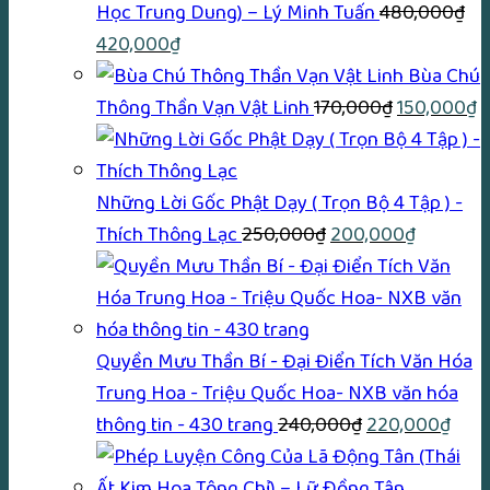
Học Trung Dung) – Lý Minh Tuấn
480,000
₫
Giá
Giá
420,000
₫
gốc
hiện
Bùa Chú
là:
tại
Giá
G
Thông Thần Vạn Vật Linh
170,000
₫
150,000
₫
480,000₫.
là:
gốc
h
420,000₫.
là:
tạ
170,000₫.
là
Những Lời Gốc Phật Dạy ( Trọn Bộ 4 Tập ) -
Giá
Giá
1
Thích Thông Lạc
250,000
₫
200,000
₫
gốc
hiện
là:
tại
250,000₫.
là:
200,000
Quyền Mưu Thần Bí - Đại Điển Tích Văn Hóa
Trung Hoa - Triệu Quốc Hoa- NXB văn hóa
Giá
Giá
thông tin - 430 trang
240,000
₫
220,000
₫
gốc
hiện
là:
tại