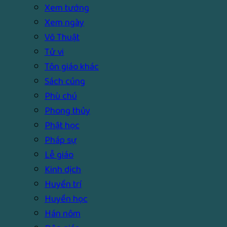
Xem tướng
Xem ngày
Võ Thuật
Tử vi
Tôn giáo khác
Sách cúng
Phù chú
Phong thủy
Phật học
Pháp sự
Lễ giáo
Kinh dịch
Huyền trí
Huyền học
Hán nôm