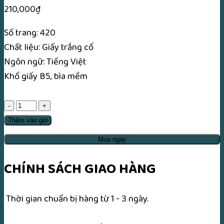
210,000
₫
Số trang: 420
Chất liệu: Giấy trắng cổ
Ngôn ngữ: Tiếng Việt
Khổ giấy B5, bìa mềm
Chuyển
Pháp
Thêm vào giỏ
Luân
Mua ngay
(
Pháp
CHÍNH SÁCH GIAO HÀNG
Luân
Công)
Thời gian chuẩn bị hàng từ 1 - 3 ngày.
-
Lý