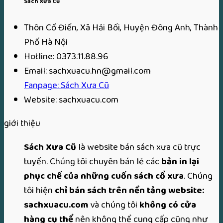
Sách Xưa Cũ
12
Thôn Cổ Điển, Xã Hải Bối, Huyện Đông Anh, Thành
Phố Hà Nội
Hotline: 0373.11.88.96
Email: sachxuacu.hn@gmail.com
Fanpage: Sách Xưa Cũ
Website: sachxuacu.com
giới thiệu
Sách Xưa Cũ
là website bán sách xưa cũ trực
tuyến. Chúng tôi chuyên bán lẻ các
bản in lại
phục chế của những cuốn sách cổ xưa
. Chúng
tôi hiện
chỉ bán sách trên nền tảng website:
sachxuacu.com
và chúng tôi
không có cửa
hàng cụ thể
nên không thể cung cấp cũng như