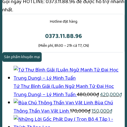
Gọi ngay
HOTLINE: 0373.11.88.96
để được hỗ trợ nhanh
nhất.
Hotline đặt hàng
0373.11.88.96
(Miễn phí, 8h30 – 21h cả T7, CN)
Sản phẩm khuyến mại
Tứ Thư Bình Giải (Luận Ngữ Mạnh Tử Đại Học
Giá
Gi
Trung Dung) – Lý Minh Tuấn
480,000
₫
420,000
₫
gốc
hi
Bùa Chú
Giá
là:
Giá
tại
Thông Thần Vạn Vật Linh
170,000
₫
150,000
₫
gốc
480,000₫.
hiện
là: