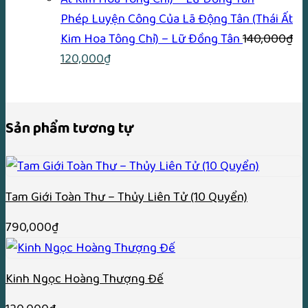
240,000₫.
là:
Phép Luyện Công Của Lã Động Tân (Thái Ất
220,
Kim Hoa Tông Chỉ) – Lữ Ðồng Tân
140,000
₫
Giá
Giá
120,000
₫
gốc
hiện
là:
tại
140,000₫.
là:
Sản phẩm tương tự
120,000₫.
Tam Giới Toàn Thư – Thủy Liên Tử (10 Quyển)
790,000
₫
Kinh Ngọc Hoàng Thượng Đế