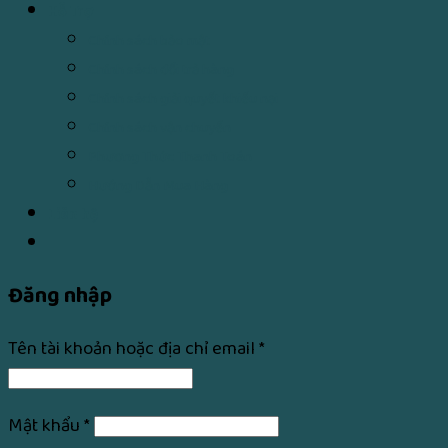
Hỗ Trợ
Chính sách bảo mật
Chính sách đổi trả hàng
Chính sách giải quyết khiếu nại
Chính sách vận chuyển
Phương Thức Thanh Toán
Hướng Dẫn Mua Hàng
Liên hệ
Đăng nhập
Tên tài khoản hoặc địa chỉ email
*
Mật khẩu
*