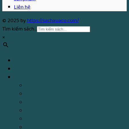
Liên hệ
© 2025 by
https://sachxuacu.com/
Tìm kiếm sách...
×
Trang chủ
Giới thiệu
Cửa hàng
Binh pháp
Y học cổ
Xem tướng
Xem ngày
Võ Thuật
Tử vi