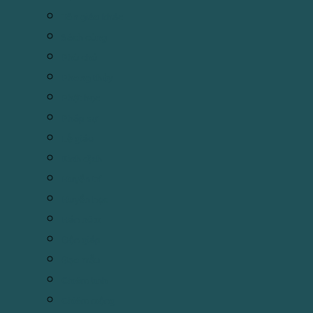
Tôn giáo khác
Sách cúng
Phù chú
Phong thủy
Phật học
Pháp sự
Lễ giáo
Kinh dịch
Huyền trí
Huyền học
Hán nôm
Độn giáp
Đạo mẫu
Chiêm tinh
Chiêm mộng