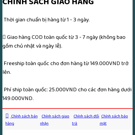
CHÍNH SÁCH GIAO HÀNG
Công
–
Thời gian chuẩn bị hàng từ 1 - 3 ngày.
Gia
Tiên
Giao hàng COD toàn quốc từ 3 - 7 ngày (không bao
–
gồm chủ nhật và ngày lễ).
Khánh
Trạch
Freeship toàn quốc cho đơn hàng từ 149.000VND trở
song
lên.
ngữ
(Bộ
Phí ship toàn quốc: 25.000VND cho các đơn hàng dưới
2
149.000VND.
quyển)
số
Chính sách bán
Chính sách giao
Chính sách đổi
Chính sách bảo
lượng
hàng
nhận
trả
mật