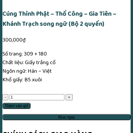
Cúng Thỉnh Phật – Thổ Công – Gia Tiên –
Khánh Trạch song ngữ (Bộ 2 quyển)
300,000
₫
Số trang: 309 + 180
Chất liệu: Giấy trắng cổ
Ngôn ngữ: Hán – Việt
Khổ giấy: B5 xuôi
Cúng
Thỉnh
Thêm vào giỏ
Phật
Mua ngay
–
Thổ