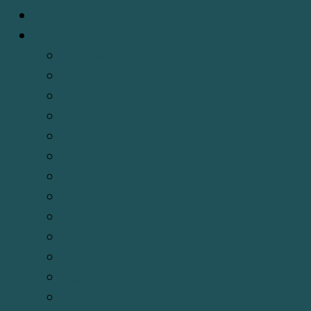
Giới thiệu
Cửa hàng
Binh pháp
Y học cổ
Xem tướng
Xem ngày
Võ Thuật
Tử vi
Tôn giáo khác
Sách cúng
Phù chú
Phong thủy
Phật học
Pháp sự
Lễ giáo