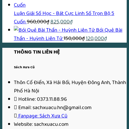
390,000₫.
là:
tại
170,000₫.
là:
Luận Giải Số Học - Bát Cực Linh Số Trọn Bộ 5
Giá
Giá
150,00
Cuốn
960,000
₫
825,000
₫
gốc
hiện
Bói Quẻ Bài
là:
tại
Giá
Giá
Thần - Huỳnh Liên Tử
150,000
₫
120,000
₫
960,000₫.
là:
gốc
hiện
THÔNG TIN LIÊN HỆ
825,000₫.
là:
tại
150,000₫.
là:
Sách Xưa Cũ
120,000₫.
Thôn Cổ Điển, Xã Hải Bối, Huyện Đông Anh, Thành
Phố Hà Nội
Hotline: 0373.11.88.96
Email: sachxuacu.hn@gmail.com
Fanpage: Sách Xưa Cũ
Website: sachxuacu.com