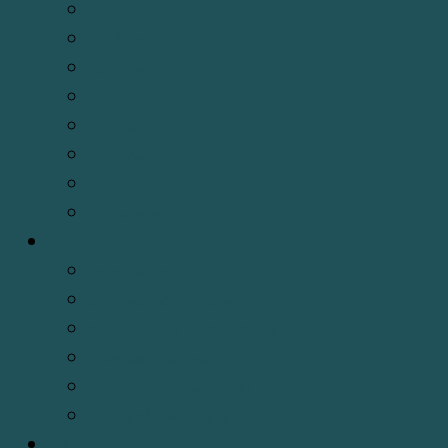
Kinh dịch
Huyền trí
Huyền học
Hán nôm
Độn giáp
Đạo mẫu
Chiêm tinh
Chiêm mộng
Hỗ Trợ
Chính sách bảo mật
Chính sách đổi trả hàng
Chính sách giải quyết khiếu nại
Chính sách vận chuyển
Phương Thức Thanh Toán
Hướng Dẫn Mua Hàng
Liên hệ