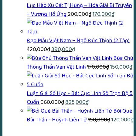
Lục Hào Xu Cát Tị Hung – Hóa Giải Bí Truyền
Giá
Giá
– Vương Hổ Ứng
200,000
₫
170,000
₫
gốc
hiện
là:
tại
200,000₫.
là:
Đạo Mẫu Việt Nam – Ngô Đức Thịnh (2 Tập)
Giá
Giá
170,000₫
420,000
₫
390,000
₫
gốc
hiện
Bùa Chú
là:
tại
Giá
G
Thông Thần Vạn Vật Linh
170,000
₫
150,000
₫
420,000₫.
là:
gốc
h
390,000₫.
là:
tạ
170,000₫.
là
Luận Giải Số Học - Bát Cực Linh Số Trọn Bộ 5
Giá
Giá
1
Cuốn
960,000
₫
825,000
₫
gốc
hiện
Bói Quẻ
là:
tại
Giá
G
Bài Thần - Huỳnh Liên Tử
150,000
₫
120,000
₫
960,000₫.
là:
gốc
h