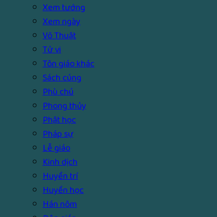
Xem tướng
Xem ngày
Võ Thuật
Tử vi
Tôn giáo khác
Sách cúng
Phù chú
Phong thủy
Phật học
Pháp sự
Lễ giáo
Kinh dịch
Huyền trí
Huyền học
Hán nôm