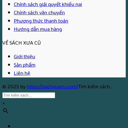
Chính sách giải quyết khiếu nại
Chính sách vận chuyển
Phương thức thanh toán
Hướng dẫn mua hàng
VỀ SÁCH XƯA CŨ
Giới thiệu
Sản phẩm
Liên hệ
© 2025 by
https://sachxuacu.com/
Tìm kiếm sách...
×
Trang chủ