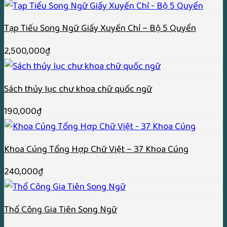
giá:
từ
Tạp Tiếu Song Ngữ Giấy Xuyến Chỉ – Bộ 5 Quyển
180,000₫
đến
2,500,000
₫
320,000₫
Sách thủy lục chư khoa chữ quốc ngữ
190,000
₫
Khoa Cúng Tổng Hợp Chữ Việt – 37 Khoa Cúng
240,000
₫
Thổ Công Gia Tiên Song Ngữ