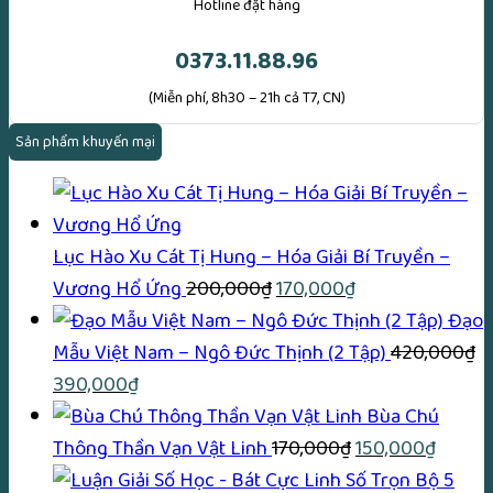
Hotline đặt hàng
0373.11.88.96
(Miễn phí, 8h30 – 21h cả T7, CN)
Sản phẩm khuyến mại
Lục Hào Xu Cát Tị Hung – Hóa Giải Bí Truyền –
Giá
Giá
Vương Hổ Ứng
200,000
₫
170,000
₫
gốc
hiện
Đạo
là:
tại
Mẫu Việt Nam – Ngô Đức Thịnh (2 Tập)
420,000
₫
Giá
Giá
200,000₫.
là:
390,000
₫
gốc
hiện
170,000₫.
Bùa Chú
là:
tại
Giá
Giá
Thông Thần Vạn Vật Linh
170,000
₫
150,000
₫
420,000₫.
là:
gốc
hiện