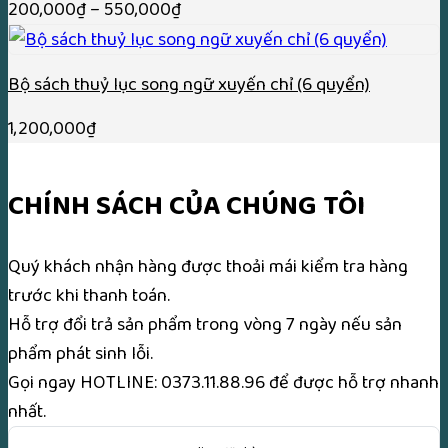
Khoảng
200,000
₫
–
550,000
₫
giá:
từ
Bộ sách thuỷ lục song ngữ xuyến chỉ (6 quyển)
200,000₫
đến
1,200,000
₫
550,000₫
CHÍNH SÁCH CỦA CHÚNG TÔI
Quý khách nhận hàng được thoải mái kiểm tra hàng
trước khi thanh toán.
Hỗ trợ đổi trả sản phẩm trong vòng 7 ngày nếu sản
phẩm phát sinh lỗi.
Gọi ngay
HOTLINE: 0373.11.88.96
để được hỗ trợ nhanh
nhất.