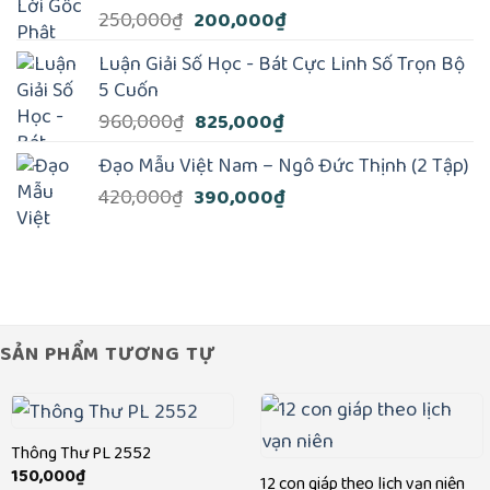
170,000₫.
Giá
Giá
250,000
₫
200,000
₫
gốc
hiện
Luận Giải Số Học - Bát Cực Linh Số Trọn Bộ
là:
tại
5 Cuốn
250,000₫.
là:
Giá
Giá
960,000
₫
825,000
₫
200,000₫.
gốc
hiện
Đạo Mẫu Việt Nam – Ngô Đức Thịnh (2 Tập)
là:
tại
Giá
Giá
420,000
₫
390,000
₫
960,000₫.
là:
gốc
hiện
825,000₫.
là:
tại
420,000₫.
là:
390,000₫.
SẢN PHẨM TƯƠNG TỰ
Thông Thư PL 2552
150,000
₫
12 con giáp theo lịch vạn niên