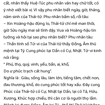
cất, nhân thấy Huệ-Túc phu nhân văn hay chữ tốt, có
ý nhờ viết bài vị. Vì vậy phu nhân biết ngày, giờ, tháng,
năm sinh của Thái-tử. Phu nhân bấm số, rồi tâu:
– Xin Hoàng-hậu đừng lo, Thái-tử chỉ mê man thôi,
giờ Sửu ngày mai sẽ tỉnh dậy. Vua và Hoàng-hậu tin
tưởng và hỏi tại sao phu nhân biết? Phu nhân tâu:
– Thần tính số Tử-vi của Thái-tử thấy Đồng, Âm thủ
mệnh tại Tý. Cung phúc tại Dần có Cự, Nhật. Tử-vi kinh
nói rằng:
“ Phú, thọ, quý, vinh, yểu, bần, ai, khổ,
Do ư phúc trạch cát hung”.
Nghĩa là : Giàu, sống lâu, làm lớn, tiếng tăm, chết non,
đau thương, khổ, do cung phúc tốt hay xấu. Đây cung
Phúc của Thái-tử có Cự, Nhật tại Dần, lại có Tả, Hữu,
Xương, Khúc hợp chiếu, thì căn cơ là người thọ lắm.