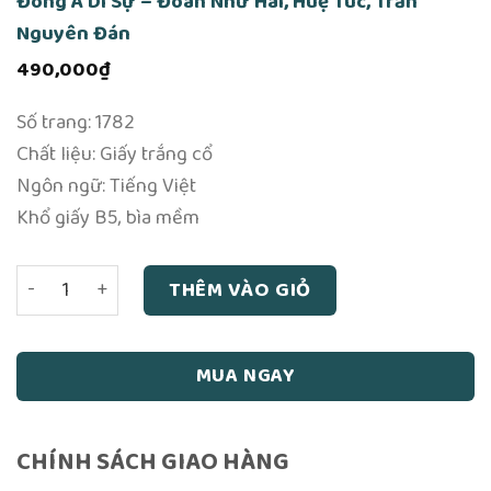
Đông A Di Sự – Đoàn Nhữ Hài, Huệ Túc, Trần
Nguyên Đán
490,000
₫
Số trang: 1782
Chất liệu: Giấy trắng cổ
Ngôn ngữ: Tiếng Việt
Khổ giấy B5, bìa mềm
Đông A Di Sự – Đoàn Nhữ Hài, Huệ Túc, Trần Nguyên Đán 
THÊM VÀO GIỎ
MUA NGAY
CHÍNH SÁCH GIAO HÀNG