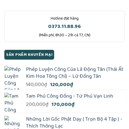
Hotline đặt hàng
0373.11.88.96
(Miễn phí, 8h30 – 21h cả T7, CN)
SẢN PHẨM KHUYẾN MẠI
Phép Luyện Công Của Lã Động Tân (Thái Ất
Kim Hoa Tông Chỉ) – Lữ Ðồng Tân
Giá
Giá
140,000
₫
120,000
₫
gốc
hiện
Tam Phủ Công Đồng - Tứ Phủ Vạn Linh
là:
tại
Giá
Giá
200,000
₫
170,000
₫
140,000₫.
là:
gốc
hiện
120,000₫.
là:
tại
Những Lời Gốc Phật Dạy ( Trọn Bộ 4 Tập ) -
200,000₫.
là:
Thích Thông Lạc