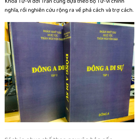
Khoa Tử-vi đời Trần cũng dựa theo bộ Tử-vi chính
nghĩa, rồi nghiên cứu rộng ra về phá cách và trợ cách.