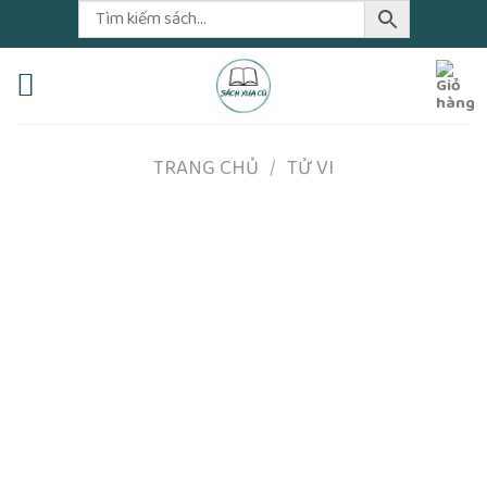
Skip
to
content
TRANG CHỦ
/
TỬ VI