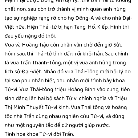
Mệnh lại được Đồng, Âm tại Tý… thế thì Thái tử không
chết non, sau còn trở thành vị minh quân anh hùng,
tạo sự nghiệp rạng rỡ cho họ Đông-A và cho nhà Đại-
Việt nữa. Hiện Thái-tử bị hạn Tang, Hổ, Kiếp, Hình thì
đau yếu nặng đó thôi.
Vua và Hoàng-hậu còn phân vân chờ đến giờ Sửu
hôm sau, thì Thái-tử tỉnh dần, rồi khỏi hẳn. Sau chính
là vua Trần Thánh-Tông, một vị vua anh hùng trong
lịch sử Đại-Việt. Nhân đó vua Thái-Tông mới hỏi lý do
tại sao phu nhân biết, phu nhân mới trình bày khoa
Tử-vi. Vua Thái-tông triệu Hoàng Bính vào cung, tiên
sinh dâng lên hai bộ sách Tử vi chính nghĩa và Triệu
Thị Minh Thuyết Tử-vi kinh. Vua Thái tông và hoàng
tộc nhà Trần cùng nhau nghiên cứu Tử-vi, và dùng
như một nguyên tắc để cử người giúp nước.
Tinh hoa khoa Tử-vi đời Trần.