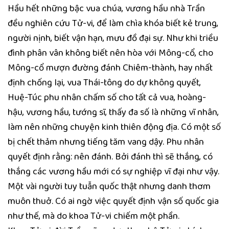
Hầu hết những bậc vua chúa, vương hầu nhà Trần
đều nghiên cứu Tử-vi, để làm chìa khóa biết kẻ trung,
người nịnh, biết vận hạn, mưu đồ đại sự. Như khi triều
đình phân vân không biết nên hòa với Mông-cổ, cho
Mông-cổ mượn đường đánh Chiêm-thành, hay nhất
định chống lại, vua Thái-tông do dự không quyết,
Huệ-Túc phu nhân chấm số cho tất cả vua, hoàng-
hậu, vương hầu, tướng sĩ, thấy đa số là những vĩ nhân,
làm nên những chuyện kinh thiên động địa. Có một số
bị chết thảm nhưng tiếng tăm vang dậy. Phu nhân
quyết định rằng: nên đánh. Bởi đánh thì sẽ thắng, có
thắng các vương hầu mới có sự nghiệp vĩ đại như vậy.
Một vài người tuy tuẫn quốc thật nhưng danh thơm
muôn thuở. Có ai ngờ việc quyết định vận số quốc gia
như thế, mà do khoa Tử-vi chiếm một phần.