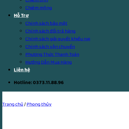
Chiêm mộng
Hỗ Trợ
Chính sách bảo mật
Chính sách đổi trả hàng
Chính sách giải quyết khiếu nại
Chính sách vận chuyển
Phương Thức Thanh Toán
Hướng Dẫn Mua Hàng
Liên hệ
Hotline: 0373.11.88.96
Trang chủ
/
Phong thủy