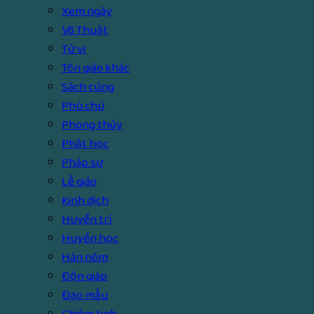
Xem ngày
Võ Thuật
Tử vi
Tôn giáo khác
Sách cúng
Phù chú
Phong thủy
Phật học
Pháp sự
Lễ giáo
Kinh dịch
Huyền trí
Huyền học
Hán nôm
Độn giáp
Đạo mẫu
Chiêm tinh