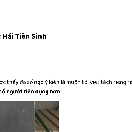
Hải Tiên Sinh
ợc thấy đa số ngỏ ý kiến là muốn tôi viết tách riêng r
số người tiện dụng hơn
.