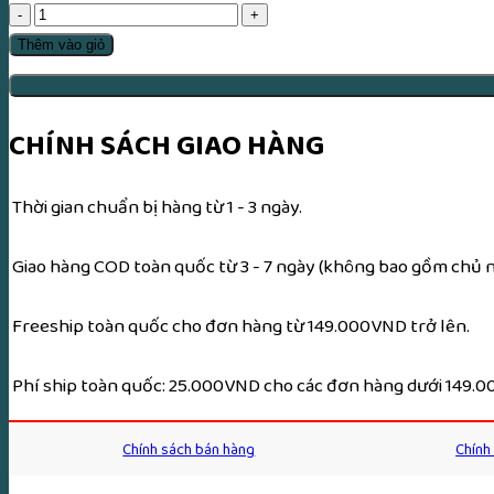
Dương
Trạch
Thêm vào giỏ
Thấu
Giải
-
CHÍNH SÁCH GIAO HÀNG
Việt
Hải
Thời gian chuẩn bị hàng từ 1 - 3 ngày.
Tiên
Sinh
Giao hàng COD toàn quốc từ 3 - 7 ngày (không bao gồm chủ nh
-
SG
Freeship toàn quốc cho đơn hàng từ 149.000VND trở lên.
1968
số
Phí ship toàn quốc: 25.000VND cho các đơn hàng dưới 149.
lượng
Chính sách bán hàng
Chính