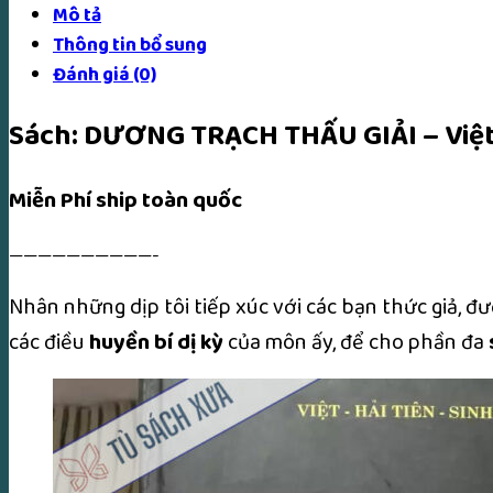
Mô tả
Thông tin bổ sung
Đánh giá (0)
Sách: DƯƠNG TRẠCH THẤU GIẢI – Việt 
Miễn Phí ship toàn quốc
——————————-
Nhân những dịp tôi tiếp xúc với các bạn thức giả, đư
các điều
huyền bí dị kỳ
của môn ấy, để cho phần đa