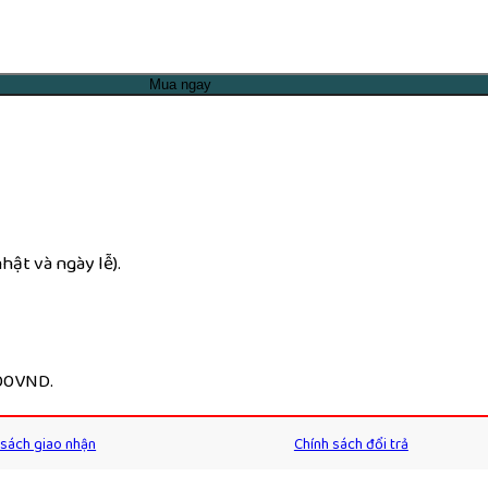
Mua ngay
ật và ngày lễ).
000VND.
 sách giao nhận
Chính sách đổi trả