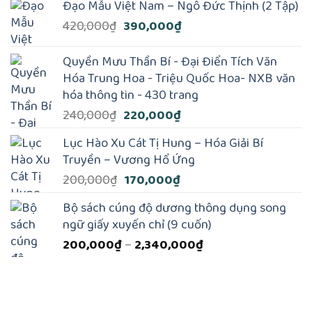
Đạo Mẫu Việt Nam – Ngô Đức Thịnh (2 Tập)
là:
tại
Giá
Giá
420,000
₫
390,000
₫
180,000₫.
là:
gốc
hiện
150,000₫.
là:
tại
Quyền Mưu Thần Bí - Đại Điển Tích Văn
420,000₫.
là:
Hóa Trung Hoa - Triệu Quốc Hoa- NXB văn
390,000₫.
hóa thông tin - 430 trang
Giá
Giá
240,000
₫
220,000
₫
gốc
hiện
Lục Hào Xu Cát Tị Hung – Hóa Giải Bí
là:
tại
Truyền – Vương Hổ Ứng
240,000₫.
là:
Giá
Giá
200,000
₫
170,000
₫
220,000₫.
gốc
hiện
Bộ sách cúng độ dương thông dụng song
là:
tại
ngữ giấy xuyến chỉ (9 cuốn)
200,000₫.
là:
Khoảng
200,000
₫
–
2,340,000
₫
170,000₫.
giá:
từ
200,000₫
đến