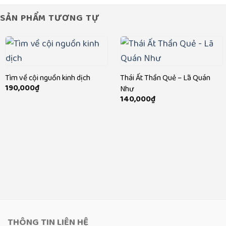
2,340,000₫
SẢN PHẨM TƯƠNG TỰ
Tìm về cội nguồn kinh dịch
Thái Ất Thần Quẻ – Lã Quán
190,000
₫
Như
140,000
₫
THÔNG TIN LIÊN HỆ