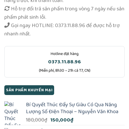
hàng trước khi thanh toán.
Hỗ trợ đổi trả sản phẩm trong vòng 7 ngày nếu sản
phẩm phát sinh lỗi.
Gọi ngay
HOTLINE: 0373.11.88.96
để được hỗ trợ
nhanh nhất.
Hotline đặt hàng
0373.11.88.96
(Miễn phí, 8h30 – 21h cả T7, CN)
SẢN PHẨM KHUYẾN MẠI
Bí Quyết Thúc Đẩy Sự Giàu Có Qua Năng
Lượng Số Điện Thoại – Nguyễn Văn Khoa
Giá
Giá
180,000
₫
150,000
₫
gốc
hiện