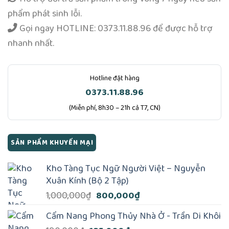
phẩm phát sinh lỗi.
Gọi ngay
HOTLINE: 0373.11.88.96
để được hỗ trợ
nhanh nhất.
Hotline đặt hàng
0373.11.88.96
(Miễn phí, 8h30 – 21h cả T7, CN)
SẢN PHẨM KHUYẾN MẠI
Kho Tàng Tục Ngữ Người Việt – Nguyễn
Xuân Kính (Bộ 2 Tập)
Giá
Giá
1,000,000
₫
800,000
₫
gốc
hiện
Cẩm Nang Phong Thủy Nhà Ở - Trần Di Khôi
là:
tại