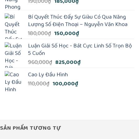
Giá
Giá
190,000
₫
185,000
₫
1,000,000₫.
là:
gốc
hiện
800,000₫.
là:
tại
Bí Quyết Thúc Đẩy Sự Giàu Có Qua Năng
190,000₫.
là:
Lượng Số Điện Thoại – Nguyễn Văn Khoa
185,000₫.
Giá
Giá
180,000
₫
150,000
₫
gốc
hiện
Luận Giải Số Học - Bát Cực Linh Số Trọn Bộ
là:
tại
5 Cuốn
180,000₫.
là:
Giá
Giá
960,000
₫
825,000
₫
150,000₫.
gốc
hiện
Cao Ly Đầu Hình
là:
tại
Giá
Giá
110,000
₫
100,000
₫
960,000₫.
là:
gốc
hiện
825,000₫.
là:
tại
110,000₫.
là:
100,000₫.
SẢN PHẨM TƯƠNG TỰ