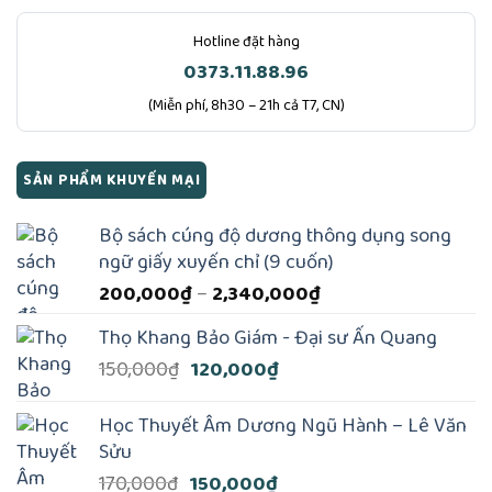
Hotline đặt hàng
0373.11.88.96
(Miễn phí, 8h30 – 21h cả T7, CN)
SẢN PHẨM KHUYẾN MẠI
Bộ sách cúng độ dương thông dụng song
ngữ giấy xuyến chỉ (9 cuốn)
Khoảng
200,000
₫
–
2,340,000
₫
giá:
Thọ Khang Bảo Giám - Đại sư Ấn Quang
từ
Giá
Giá
150,000
₫
120,000
₫
200,000₫
gốc
hiện
đến
là:
tại
2,340,000₫
Học Thuyết Âm Dương Ngũ Hành – Lê Văn
150,000₫.
là:
Sửu
120,000₫.
Giá
Giá
170,000
₫
150,000
₫