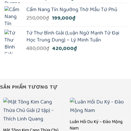
gốc
hiện
Cẩm Nang Tín Ngưỡng Thờ Mẫu Tứ Phủ
là:
tại
Giá
Giá
250,000
₫
199,000
₫
170,000₫.
là:
gốc
hiện
150,000₫.
là:
tại
Tứ Thư Bình Giải (Luận Ngữ Mạnh Tử Đại
250,000₫.
là:
Học Trung Dung) – Lý Minh Tuấn
199,000₫.
Giá
Giá
480,000
₫
420,000
₫
gốc
hiện
là:
tại
480,000₫.
là:
420,000₫.
SẢN PHẨM TƯƠNG TỰ
Luân Hồi Du Ký – Đào Mộng
Nam
Mật Tông Kim Cang Thừa Chú