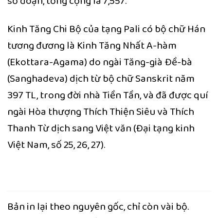
số đoạn, tổng cộng là 7,557.
Kinh Tăng Chi Bộ của tạng Pali có bộ chữ Hán
tương đương là Kinh Tăng Nhất A-hàm
(Ekottara-Agama) do ngài Tăng-già Ðề-bà
(Sanghadeva) dịch từ bộ chữ Sanskrit năm
397 TL, trong đời nhà Tiền Tần, và đã được quí
ngài Hòa thượng Thích Thiện Siêu và Thích
Thanh Từ dịch sang Việt văn (Ðại tạng kinh
Việt Nam, số 25, 26, 27).
Bản in lại theo nguyên gốc, chỉ còn vài bộ.