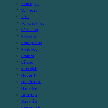
Xem ngày
Võ Thuật
Tử vi
Tôn giáo khác
Sách cúng
Phù chú
Phong thủy
Phật học
Pháp sự
Lễ giáo
Kinh dịch
Huyền trí
Huyền học
Hán nôm
Độn giáp
Đạo mẫu
Chiêm tinh