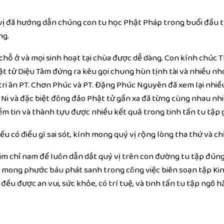
vị đã hướng dẫn chúng con
tu học
Phật Pháp
trong buổi đầu
t
ng
.
chỗ ở và mọi
sinh hoạt
tại chùa được dễ dàng. Con kính chúc
T
ật tử
Diệu Tâm
đứng ra kêu gọi chung hùn
tịnh tài
và nhiều n
tri ân
PT. Chơn Phúc và PT. Đặng Phúc Nguyên đã
xem lại
nhiều
, Ni và
đặc biệt
đông đảo
Phật tử
gần xa đã từng cùng nhau nh
ềm tin
và
thành tựu
được nhiều kết quả trong
tinh tấn tu tập
nếu có điều gì sai sót, kính mong quý vị rộng lòng
tha thứ
và
ch
kim chỉ nam để luôn dẫn dắt quý vị trên
con đường tu tập
đúng
 mong phước báu phát sanh trong công việc
biên soạn
tập Ki
 đều được an vui,
sức khỏe
, có
trí tuệ
, và
tinh tấn tu tập
ngõ h