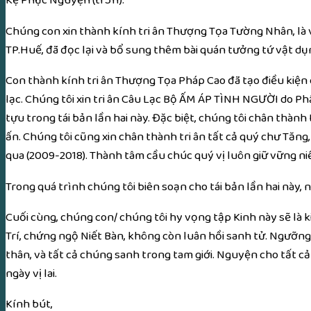
Chúng con xin
thành kính
tri ân
Thượng Tọa
Tường Nhân, là 
TP.Huế, đã đọc lại và bổ sung thêm bài
quán tưởng
tứ
vật dụ
Con
thành kính
tri ân
Thượng Tọa
Pháp Cao đã tạo
điều kiện
lạc
.
Chúng tôi
xin
tri ân
Câu Lạc Bộ ẤM ÁP TÌNH NGƯỜI do
Ph
tựu
trong tái bản lần hai này.
Đặc biệt
,
chúng tôi
chân thành
ấn.
Chúng tôi
cũng xin
chân thành
tri ân
tất cả quý
chư Tăng
qua (2009-2018).
Thành tâm
cầu chúc
quý vị luôn giữ vững
ni
Trong quá trình
chúng tôi
biên soạn
cho tái bản lần hai này, 
Cuối cùng
, chúng con/
chúng tôi
hy vọng
tập Kinh này sẽ là 
Trí
,
chứng ngộ Niết Bàn
, không còn
luân hồi sanh tử
. Ngưỡng
thân
, và tất cả
chúng sanh
trong
tam giới
. Nguyện cho tất cả
ngày
vị lai
.
Kính bút,