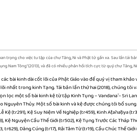
uan trọng cho việc
tu tập
của
chư Tăng
, Ni và
Phật tử
gần xa. Sau lần tái
bả
Tụng Nam Tông”(2013), và đã có nhiều phản hồi
tích cực
từ quý
chư Tăng
, N
 các
bài kinh
dài
cốt lõi
của
Phật Giáo
vào để quý vị
tham khảo
lõi
nhất trong
kinh Tạng
. Tái bản lần thứ hai (2018),
chúng tôi
v
ọn lọc một số
bài kinh
kệ từ tập Kinh Tụng – Vandanā – Sri Lan
áo Nguyên Thủy
. Một số
bài kinh
và kệ được
chúng tôi
bổ sung
ễ Kệ (tr291), Kệ Suy Niệm Về Nghiệp (tr459), Kinh Āṭānāṭiya (tr3
3), Kệ Nguyện Cầu
Thế Giới
(tr502),
Kệ Tụng
Trước Các
Tháp Thờ
, tr629), Dâng Cúng (tr17), Rải
Tâm Từ
(tr19),
Cầu Chúc
Thế Giới