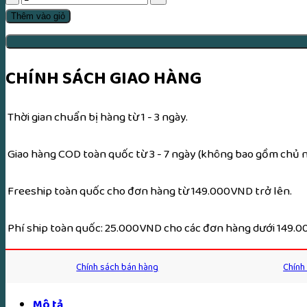
Tụng
Thêm vào giỏ
Phật
Giáo
Nguyên
CHÍNH SÁCH GIAO HÀNG
Thủy
số
Thời gian chuẩn bị hàng từ 1 - 3 ngày.
lượng
Giao hàng COD toàn quốc từ 3 - 7 ngày (không bao gồm chủ nh
Freeship toàn quốc cho đơn hàng từ 149.000VND trở lên.
Phí ship toàn quốc: 25.000VND cho các đơn hàng dưới 149.
Chính sách bán hàng
Chính
Mô tả