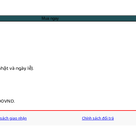
Mua ngay
ật và ngày lễ).
000VND.
 sách giao nhận
Chính sách đổi trả