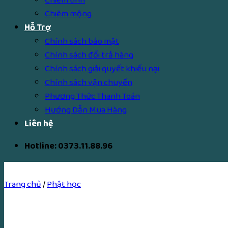
Chiêm mộng
Hỗ Trợ
Chính sách bảo mật
Chính sách đổi trả hàng
Chính sách giải quyết khiếu nại
Chính sách vận chuyển
Phương Thức Thanh Toán
Hướng Dẫn Mua Hàng
Liên hệ
Hotline: 0373.11.88.96
Trang chủ
/
Phật học