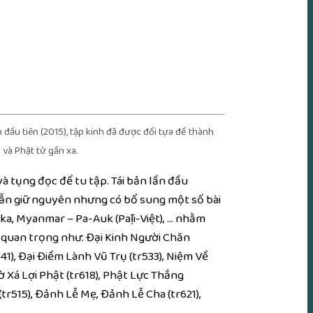
n đầu
tiên (2015), tập kinh đã được đổi tựa đề thành
i và
Phật tử
gần xa.
và tụng đọc để
tu tập
. Tái bản lần đầu
ẫn giữ nguyên nhưng có bổ sung một số
bài
ka, Myanmar – Pa-Auk (Pāḷi-Việt), … nhằm
 quan
trọng như
:
Đại Kinh Người Chăn
41), Đại
Điềm Lành
Vũ Trụ
(tr533), Niệm Về
 Xá Lợi
Phật (tr618),
Phật Lực
Thắng
(tr515),
Đảnh Lễ
Mẹ,
Đảnh Lễ
Cha (tr621),