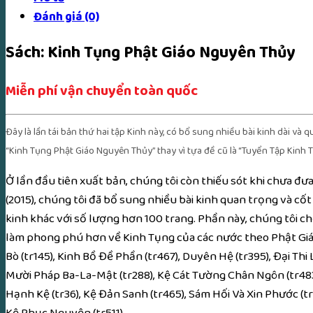
Đánh giá (0)
Sách: Kinh Tụng Phật Giáo Nguyên Thủy
Miễn phí vận chuyển toàn quốc
Đây là lần tái bản thứ hai tập Kinh này, có bổ sung nhiều
bài kinh
dài và q
“Kinh Tụng
Phật Giáo
Nguyên Thủy” thay vì tựa đề cũ là “Tuyển Tập Kinh 
Ở lần đầu tiên xuất bản,
chúng tôi
còn
thiếu sót
khi chưa đưa
(2015),
chúng tôi
đã bổ sung nhiều
bài kinh
quan trọng và
cốt 
kinh
khác với số lượng hơn 100 trang. Phần này,
chúng tôi
ch
làm
phong phú
hơn về Kinh Tụng của các nước theo
Phật Gi
Bò
(tr145), Kinh
Bồ Đề Phần
(tr467), Duyên Hệ (tr395),
Đại Thi
L
Mười Pháp Ba-La-Mật (tr288), Kệ
Cát Tường
Chân Ngôn
(tr48
Hạnh
Kệ (tr36), Kệ Đản Sanh (tr465),
Sám Hối
Và Xin Phước (tr3
Kệ
Phục Nguyện
(tr511).