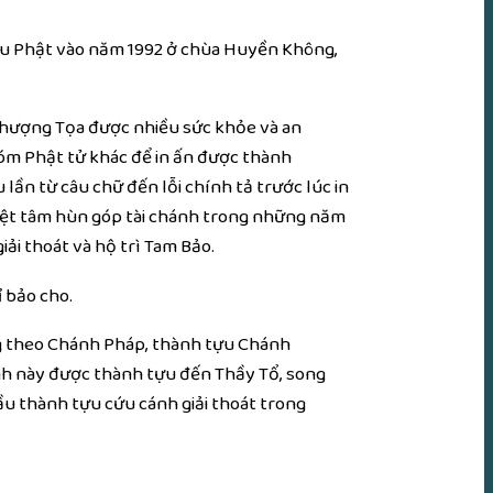
u Phật
vào năm 1992 ở chùa
Huyền Không
,
hượng Tọa
được nhiều
sức khỏe
và
an
hóm
Phật tử
khác để in ấn được
thành
 lần từ câu chữ đến lỗi chính tả trước lúc in
iệt tâm hùn góp tài chánh trong những năm
giải thoát
và
hộ trì Tam Bảo
.
ỉ bảo
cho.
 theo
Chánh Pháp
,
thành tựu
Chánh
nh này được
thành tựu
đến Thầy Tổ,
song
ầu
thành tựu
cứu cánh
giải thoát
trong