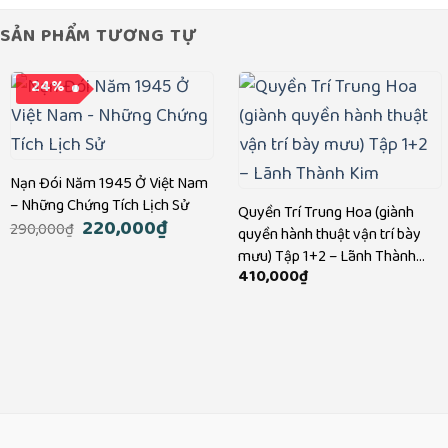
SẢN PHẨM TƯƠNG TỰ
24%
Nạn Đói Năm 1945 Ở Việt Nam
– Những Chứng Tích Lịch Sử
Quyền Trí Trung Hoa (giành
Giá
220,000
₫
Giá
290,000
₫
quyền hành thuật vận trí bày
gốc
hiện
là:
tại
mưu) Tập 1+2 – Lãnh Thành
290,000₫.
là:
410,000
₫
Kim
220,000₫.