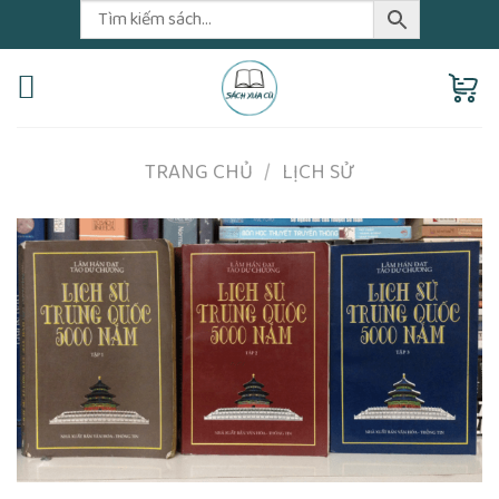
Skip
to
content
TRANG CHỦ
/
LỊCH SỬ