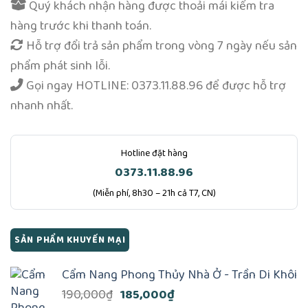
Quý khách nhận hàng được thoải mái kiểm tra
hàng trước khi thanh toán.
Hỗ trợ đổi trả sản phẩm trong vòng 7 ngày nếu sản
phẩm phát sinh lỗi.
Gọi ngay
HOTLINE: 0373.11.88.96
để được hỗ trợ
nhanh nhất.
Hotline đặt hàng
0373.11.88.96
(Miễn phí, 8h30 – 21h cả T7, CN)
SẢN PHẨM KHUYẾN MẠI
Cẩm Nang Phong Thủy Nhà Ở - Trần Di Khôi
Giá
Giá
190,000
₫
185,000
₫