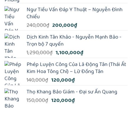
gốc
hiện
là:
tại
Ngư Tiều Vấn Đáp Y Thuật – Nguyễn Đình
190,000₫.
là:
Chiểu
185,000₫.
Giá
Giá
240,000
₫
200,000
₫
gốc
hiện
Dịch Kinh Tân Khảo - Nguyễn Mạnh Bảo -
là:
tại
Trọn bộ 7 quyển
240,000₫.
là:
Giá
Giá
1,290,000
₫
1,100,000
₫
200,000₫.
gốc
hiện
Phép Luyện Công Của Lã Động Tân (Thái Ất
là:
tại
Kim Hoa Tông Chỉ) – Lữ Ðồng Tân
1,290,000₫.
là:
Giá
Giá
140,000
₫
120,000
₫
1,100,000₫.
gốc
hiện
Thọ Khang Bảo Giám - Đại sư Ấn Quang
là:
tại
Giá
Giá
150,000
₫
120,000
₫
140,000₫.
là:
gốc
hiện
120,000₫.
là:
tại
150,000₫.
là:
120,000₫.