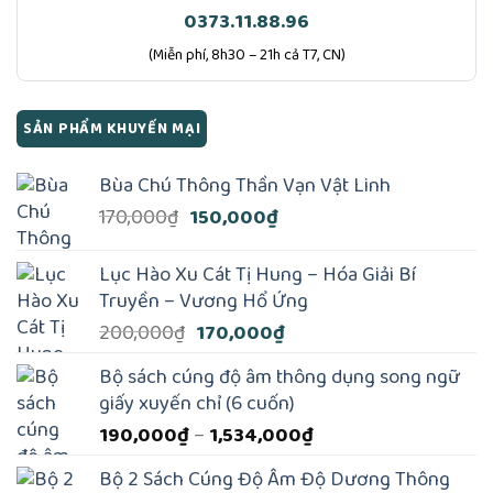
0373.11.88.96
(Miễn phí, 8h30 – 21h cả T7, CN)
SẢN PHẨM KHUYẾN MẠI
Bùa Chú Thông Thần Vạn Vật Linh
Giá
Giá
170,000
₫
150,000
₫
gốc
hiện
là:
tại
Lục Hào Xu Cát Tị Hung – Hóa Giải Bí
170,000₫.
là:
Truyền – Vương Hổ Ứng
150,000₫.
Giá
Giá
200,000
₫
170,000
₫
gốc
hiện
Bộ sách cúng độ âm thông dụng song ngữ
là:
tại
giấy xuyến chỉ (6 cuốn)
200,000₫.
là:
Khoảng
190,000
₫
–
1,534,000
₫
170,000₫.
giá:
Bộ 2 Sách Cúng Độ Âm Độ Dương Thông
từ