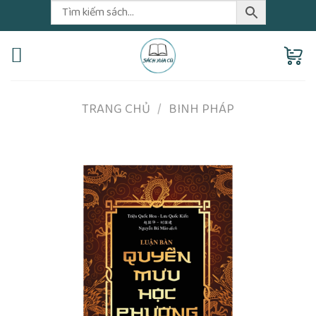
Skip
to
content
TRANG CHỦ
/
BINH PHÁP