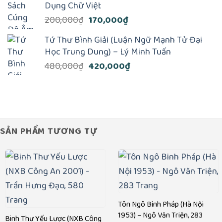
Dụng Chữ Việt
190,000₫
Giá
Giá
200,000
₫
170,000
₫
đến
gốc
hiện
1,534,000₫
Tứ Thư Bình Giải (Luận Ngữ Mạnh Tử Đại
là:
tại
Học Trung Dung) – Lý Minh Tuấn
200,000₫.
là:
Giá
Giá
480,000
₫
420,000
₫
170,000₫.
gốc
hiện
là:
tại
480,000₫.
là:
420,000₫.
SẢN PHẨM TƯƠNG TỰ
Tôn Ngô Binh Pháp (Hà Nội
1953) – Ngô Văn Triện, 283
Binh Thư Yếu Lược (NXB Công