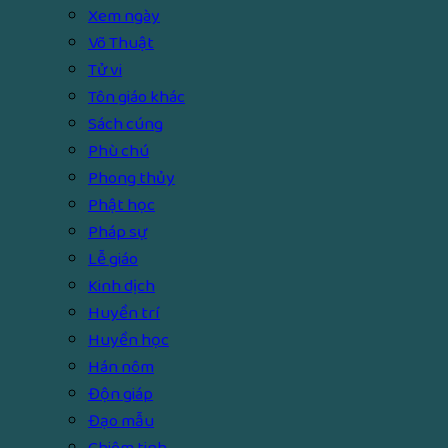
Xem ngày
Võ Thuật
Tử vi
Tôn giáo khác
Sách cúng
Phù chú
Phong thủy
Phật học
Pháp sự
Lễ giáo
Kinh dịch
Huyền trí
Huyền học
Hán nôm
Độn giáp
Đạo mẫu
Chiêm tinh