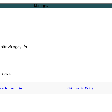
Mua ngay
ật và ngày lễ).
000VND.
 sách giao nhận
Chính sách đổi trả