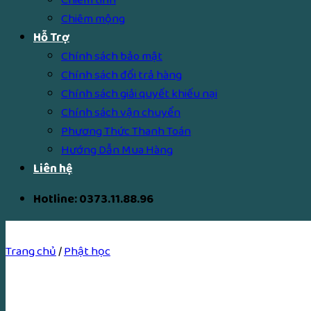
Chiêm mộng
Hỗ Trợ
Chính sách bảo mật
Chính sách đổi trả hàng
Chính sách giải quyết khiếu nại
Chính sách vận chuyển
Phương Thức Thanh Toán
Hướng Dẫn Mua Hàng
Liên hệ
Hotline: 0373.11.88.96
Trang chủ
/
Phật học