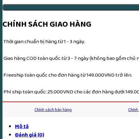
Phật
Giáo
Việt
CHÍNH SÁCH GIAO HÀNG
Nam
(2
Thời gian chuẩn bị hàng từ 1 - 3 ngày.
Tập)
–
Giao hàng COD toàn quốc từ 3 - 7 ngày (không bao gồm chủ nh
Thích
Viên
Freeship toàn quốc cho đơn hàng từ 149.000VND trở lên.
Đức,
Thích
Phí ship toàn quốc: 25.000VND cho các đơn hàng dưới 149.
Thiền
Tâm,
Chính sách bán hàng
Chính
Thích
Quảng
Mô tả
Trí,
Đánh giá (0)
Thích