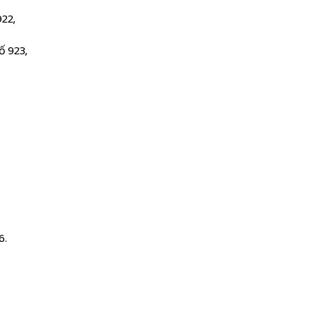
922,
ố 923,
6.