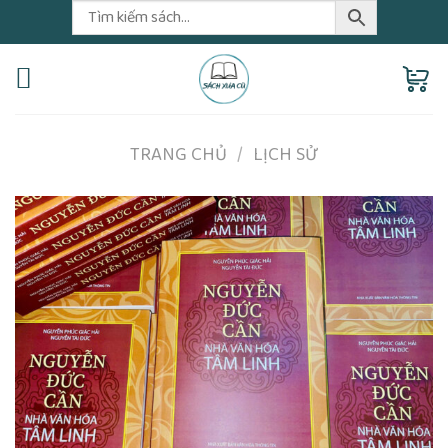
Skip
to
content
TRANG CHỦ
/
LỊCH SỬ