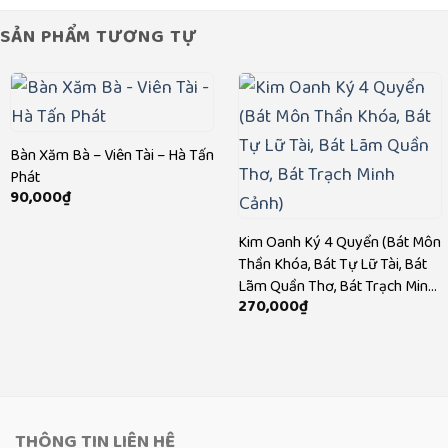
SẢN PHẨM TƯƠNG TỰ
Bàn Xăm Bà – Viên Tài – Hà Tấn
Phát
90,000
₫
Kim Oanh Ký 4 Quyển (Bát Môn
Thần Khóa, Bát Tự Lữ Tài, Bát
Lãm Quần Thơ, Bát Trạch Minh
270,000
₫
Cảnh)
THÔNG TIN LIÊN HỆ