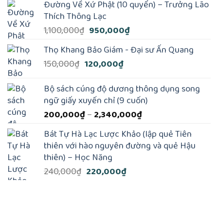
Đường Về Xứ Phật (10 quyển) – Trưởng Lão
là:
tại
Thích Thông Lạc
250,000₫.
là:
Giá
Giá
1,100,000
₫
950,000
₫
190,000₫.
gốc
hiện
Thọ Khang Bảo Giám - Đại sư Ấn Quang
là:
tại
Giá
Giá
150,000
₫
120,000
₫
1,100,000₫.
là:
gốc
hiện
950,000₫.
là:
tại
Bộ sách cúng độ dương thông dụng song
150,000₫.
là:
ngữ giấy xuyến chỉ (9 cuốn)
120,000₫.
Khoảng
200,000
₫
–
2,340,000
₫
giá:
Bát Tự Hà Lạc Lược Khảo (lập quẻ Tiên
từ
thiên với hào nguyên đường và quẻ Hậu
200,000₫
thiên) – Học Năng
đến
Giá
Giá
240,000
₫
220,000
₫
2,340,000₫
gốc
hiện
là:
tại
240,000₫.
là:
220,000₫.