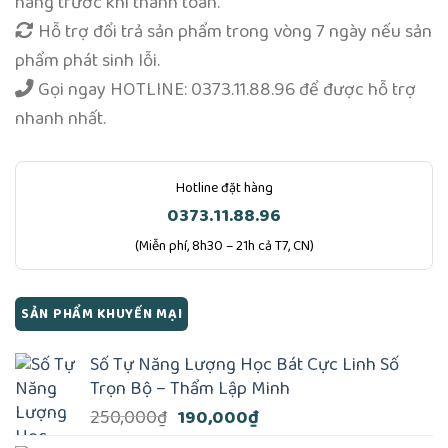
hàng trước khi thanh toán.
Hỗ trợ đổi trả sản phẩm trong vòng 7 ngày nếu sản
phẩm phát sinh lỗi.
Gọi ngay
HOTLINE: 0373.11.88.96
để được hỗ trợ
nhanh nhất.
Hotline đặt hàng
0373.11.88.96
(Miễn phí, 8h30 – 21h cả T7, CN)
SẢN PHẨM KHUYẾN MẠI
Số Tự Năng Lượng Học Bát Cực Linh Số
Trọn Bộ – Thẩm Lập Minh
Giá
Giá
250,000
₫
190,000
₫
gốc
hiện