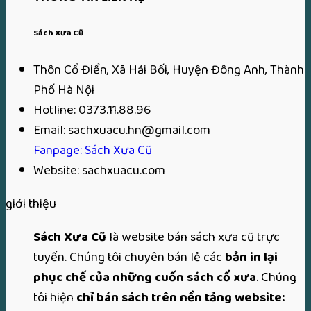
220,000₫.
là:
t
150,000₫.
l
Sách Xưa Cũ
1
Thôn Cổ Điển, Xã Hải Bối, Huyện Đông Anh, Thành
Phố Hà Nội
Hotline: 0373.11.88.96
Email: sachxuacu.hn@gmail.com
Fanpage: Sách Xưa Cũ
Website: sachxuacu.com
giới thiệu
Sách Xưa Cũ
là website bán sách xưa cũ trực
tuyến. Chúng tôi chuyên bán lẻ các
bản in lại
phục chế của những cuốn sách cổ xưa
. Chúng
tôi hiện
chỉ bán sách trên nền tảng website: