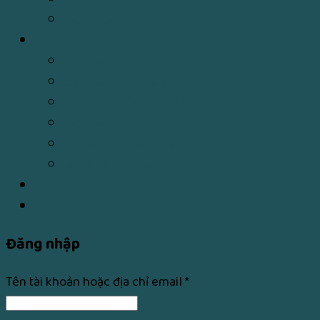
Chiêm mộng
Hỗ Trợ
Chính sách bảo mật
Chính sách đổi trả hàng
Chính sách giải quyết khiếu nại
Chính sách vận chuyển
Phương Thức Thanh Toán
Hướng Dẫn Mua Hàng
Liên hệ
Đăng nhập
Tên tài khoản hoặc địa chỉ email
*