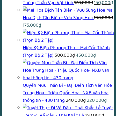
Giá
G
Thông Thần Vạn Vật Linh
170,000
₫
150,000
₫
gốc
h
Mai
là:
tạ
Hoa Dịch Tân Biên - Vưu Sùng Hoa
190,000
₫
Giá
Giá
170,000₫.
là
175,000
₫
gốc
hiện
1
là:
tại
190,000₫.
là:
Hiệp Kỷ Biện Phương Thư – Mai Cốc Thành
175,000₫.
Giá
Giá
(Trọn Bộ 2 Tập)
500,000
₫
450,000
₫
gốc
hiện
là:
tại
500,000₫.
là:
450,000₫
Quyền Mưu Thần Bí - Đại Điển Tích Văn Hóa
Trung Hoa - Triệu Quốc Hoa- NXB văn hóa
Giá
Giá
thông tin - 430 trang
240,000
₫
220,000
₫
gốc
hiện
Tuyệt
là:
tại
Thực Đi Về Đâu - Thái Khắc Lễ
150,000
₫