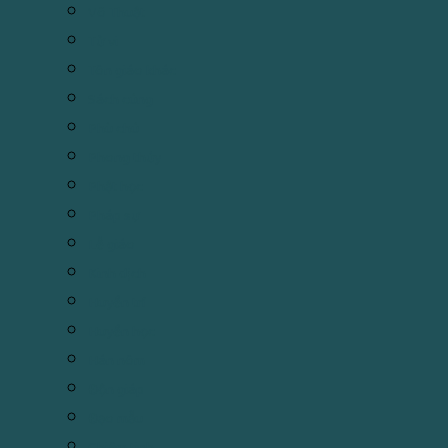
Võ Thuật
Tử vi
Tôn giáo khác
Sách cúng
Phù chú
Phong thủy
Phật học
Pháp sự
Lễ giáo
Kinh dịch
Huyền trí
Huyền học
Hán nôm
Độn giáp
Đạo mẫu
Chiêm tinh