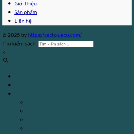
Giới thiệu
Sản phẩm
Liên hệ
© 2025 by
https://sachxuacu.com/
Tìm kiếm sách...
×
Trang chủ
Giới thiệu
Cửa hàng
Binh pháp
Y học cổ
Xem tướng
Xem ngày