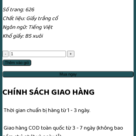
Số trang: 626
Chất liệu: Giấy trắng cổ
Ngôn ngữ: Tiếng Việt
Khổ giấy: B5 xuôi
Nhân
Tướng
Thêm vào giỏ
Học
Mua ngay
–
Hy
CHÍNH SÁCH GIAO HÀNG
Trương
(1974)
Thời gian chuẩn bị hàng từ 1 - 3 ngày.
số
lượng
Giao hàng COD toàn quốc từ 3 - 7 ngày (không bao