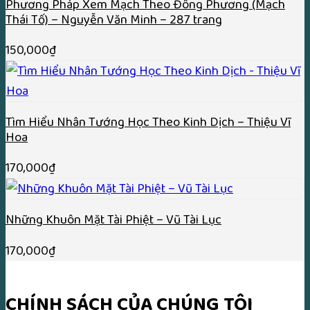
Phương Pháp Xem Mạch Theo Đông Phương (Mạch
Thái Tố) – Nguyễn Văn Minh – 287 trang
150,000
₫
Tìm Hiểu Nhân Tướng Học Theo Kinh Dịch – Thiệu Vĩ
Hoa
170,000
₫
Những Khuôn Mặt Tài Phiệt – Vũ Tài Lục
170,000
₫
CHÍNH SÁCH CỦA CHÚNG TÔI