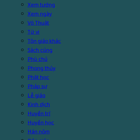
Xem tướng
Xem ngày
Võ Thuật
Tử vi
Tôn giáo khác
Sách cúng
Phù chú
Phong thủy
Phật học
Pháp sự
Lễ giáo
Kinh dịch
Huyền trí
Huyền học
Hán nôm