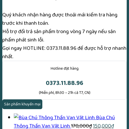
Quý khách nhận hàng được thoải mái kiểm tra hàng
trước khi thanh toán.
Hỗ trợ đổi trả sản phẩm trong vòng 7 ngày nếu sản
phẩm phát sinh lỗi.
Gọi ngay
HOTLINE: 0373.11.88.96
để được hỗ trợ nhanh
nhất.
Hotline đặt hàng
0373.11.88.96
(Miễn phí, 8h30 – 21h cả T7, CN)
Sản phẩm khuyến mại
Bùa Chú
Giá
Giá
Thông Thần Vạn Vật Linh
170,000
₫
150,000
₫