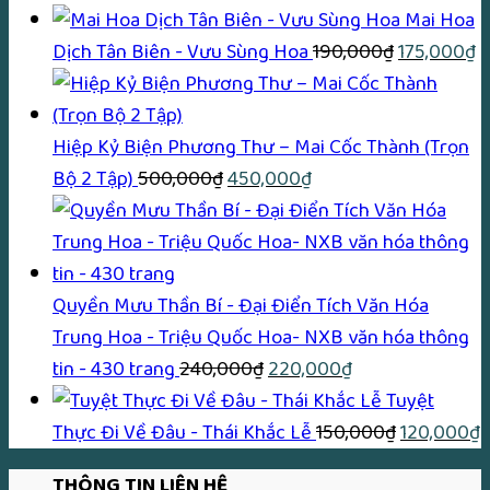
gốc
hiện
Mai Hoa
là:
Giá
tại
G
Dịch Tân Biên - Vưu Sùng Hoa
190,000
₫
175,000
₫
170,000₫.
gốc
là:
h
là:
150,00
tạ
190,000₫.
là
Hiệp Kỷ Biện Phương Thư – Mai Cốc Thành (Trọn
Giá
Giá
1
Bộ 2 Tập)
500,000
₫
450,000
₫
gốc
hiện
là:
tại
500,000₫.
là:
450,000₫.
Quyền Mưu Thần Bí - Đại Điển Tích Văn Hóa
Trung Hoa - Triệu Quốc Hoa- NXB văn hóa thông
Giá
Giá
tin - 430 trang
240,000
₫
220,000
₫
gốc
hiện
Tuyệt
là:
tại
Giá
G
Thực Đi Về Đâu - Thái Khắc Lễ
150,000
₫
120,000
₫
240,000₫.
là:
gốc
h
THÔNG TIN LIÊN HỆ