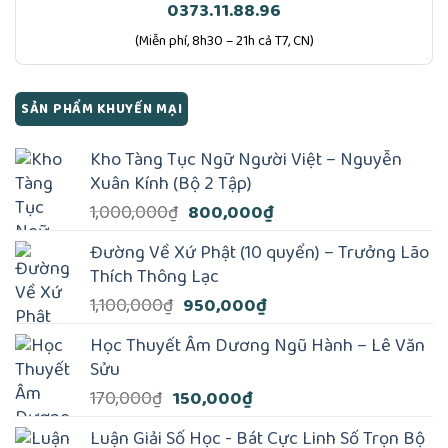
0373.11.88.96
(Miễn phí, 8h30 – 21h cả T7, CN)
SẢN PHẨM KHUYẾN MẠI
Kho Tàng Tục Ngữ Người Việt – Nguyễn
Xuân Kính (Bộ 2 Tập)
Giá
Giá
1,000,000
₫
800,000
₫
gốc
hiện
Đường Về Xứ Phật (10 quyển) – Trưởng Lão
là:
tại
Thích Thông Lạc
1,000,000₫.
là:
Giá
Giá
1,100,000
₫
950,000
₫
800,000₫.
gốc
hiện
Học Thuyết Âm Dương Ngũ Hành – Lê Văn
là:
tại
Sửu
1,100,000₫.
là:
Giá
Giá
170,000
₫
150,000
₫
950,000₫.
gốc
hiện
Luận Giải Số Học - Bát Cực Linh Số Trọn Bộ
là:
tại