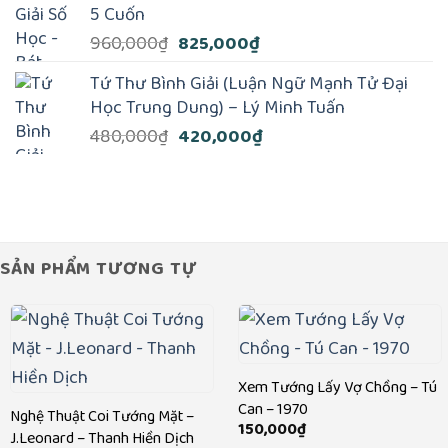
5 Cuốn
170,000₫.
là:
Giá
Giá
960,000
₫
825,000
₫
150,000₫.
gốc
hiện
Tứ Thư Bình Giải (Luận Ngữ Mạnh Tử Đại
là:
tại
Học Trung Dung) – Lý Minh Tuấn
960,000₫.
là:
Giá
Giá
480,000
₫
420,000
₫
825,000₫.
gốc
hiện
là:
tại
480,000₫.
là:
420,000₫.
SẢN PHẨM TƯƠNG TỰ
Xem Tướng Lấy Vợ Chồng – Tú
Can – 1970
Nghệ Thuật Coi Tướng Mặt –
150,000
₫
J.Leonard – Thanh Hiền Dịch