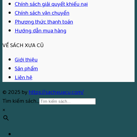
Chính sách giải quyết khiếu nại
Chính sách vận chuyển
Phương thức thanh toán
Hướng dẫn mua hàng
VỀ SÁCH XƯA CŨ
Giới thiệu
Sản phẩm
Liên hệ
© 2025 by
https://sachxuacu.com/
Tìm kiếm sách...
×
Trang chủ