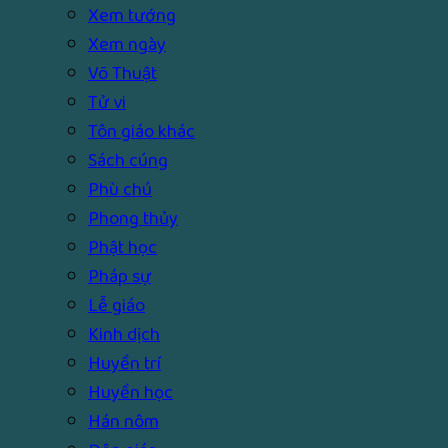
Xem tướng
Xem ngày
Võ Thuật
Tử vi
Tôn giáo khác
Sách cúng
Phù chú
Phong thủy
Phật học
Pháp sự
Lễ giáo
Kinh dịch
Huyền trí
Huyền học
Hán nôm