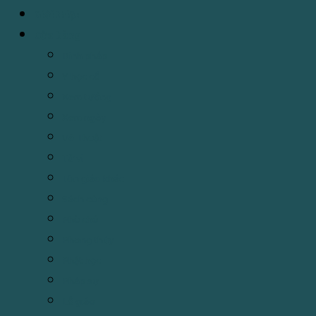
Giới thiệu
Cửa hàng
Binh pháp
Y học cổ
Xem tướng
Xem ngày
Võ Thuật
Tử vi
Tôn giáo khác
Sách cúng
Phù chú
Phong thủy
Phật học
Pháp sự
Lễ giáo