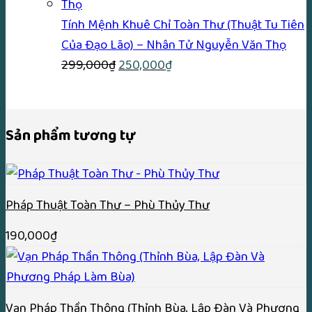
200,000₫.
là:
170,000₫.
Tính Mệnh Khuê Chỉ Toàn Thư (Thuật Tu Tiên
Của Đạo Lão) – Nhân Tử Nguyễn Văn Thọ
Giá
Giá
299,000
₫
250,000
₫
gốc
hiện
là:
tại
299,000₫.
là:
Sản phẩm tương tự
250,000₫.
Pháp Thuật Toàn Thư – Phù Thủy Thư
190,000
₫
Vạn Pháp Thần Thông (Thỉnh Bùa, Lập Đàn Và Phương