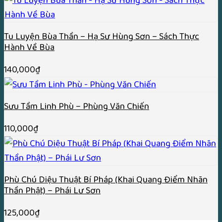
Tu Luyện Bùa Thần – Hạ Sư Hùng Sơn – Sách Thực
Hành Về Bùa
140,000
₫
Sưu Tầm Linh Phù – Phùng Văn Chiến
110,000
₫
Phù Chú Diệu Thuật Bí Pháp (Khai Quang Điểm Nhãn
Thần Phật) – Phái Lư Sơn
125,000
₫