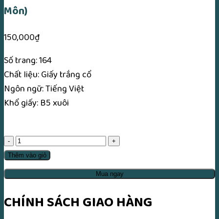
Môn)
150,000
₫
Số trang: 164
Chất liệu: Giấy trắng cổ
Ngôn ngữ: Tiếng Việt
Khổ giấy: B5 xuôi
Phù
Chú
Thêm vào giỏ
Chi
Mua ngay
Học
Đại
CHÍNH SÁCH GIAO HÀNG
Toàn