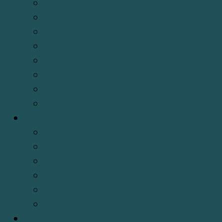
Kinh dịch
Huyền trí
Huyền học
Hán nôm
Độn giáp
Đạo mẫu
Chiêm tinh
Chiêm mộng
Hỗ Trợ
Chính sách bảo mật
Chính sách đổi trả hàng
Chính sách giải quyết khiếu nại
Chính sách vận chuyển
Phương Thức Thanh Toán
Hướng Dẫn Mua Hàng
Liên hệ