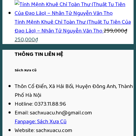
gốc
hiện
là:
tại
200,000₫.
là:
Tính Mệnh Khuê Chỉ Toàn Thư (Thuật Tu Tiên Của
170,000₫.
Đạo Lão) – Nhân Tử Nguyễn Văn Thọ
299,000
₫
Giá
Giá
250,000
₫
gốc
hiện
THÔNG TIN LIÊN HỆ
là:
tại
299,000₫.
là:
Sách Xưa Cũ
250,000₫.
Thôn Cổ Điển, Xã Hải Bối, Huyện Đông Anh, Thành
Phố Hà Nội
Hotline: 0373.11.88.96
Email: sachxuacu.hn@gmail.com
Fanpage: Sách Xưa Cũ
Website: sachxuacu.com