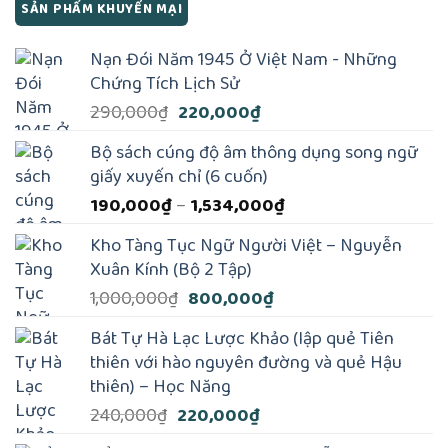
SẢN PHẨM KHUYẾN MẠI
Nạn Đói Năm 1945 Ở Việt Nam - Những
Chứng Tích Lịch Sử
Giá
Giá
290,000
₫
220,000
₫
gốc
hiện
Bộ sách cúng độ âm thông dụng song ngữ
là:
tại
giấy xuyến chỉ (6 cuốn)
290,000₫.
là:
Khoảng
190,000
₫
–
1,534,000
₫
220,000₫.
giá:
Kho Tàng Tục Ngữ Người Việt – Nguyễn
từ
Xuân Kính (Bộ 2 Tập)
190,000₫
Giá
Giá
1,000,000
₫
800,000
₫
đến
gốc
hiện
1,534,000₫
Bát Tự Hà Lạc Lược Khảo (lập quẻ Tiên
là:
tại
thiên với hào nguyên đường và quẻ Hậu
1,000,000₫.
là:
thiên) – Học Năng
800,000₫.
Giá
Giá
240,000
₫
220,000
₫
gốc
hiện