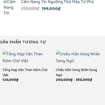
Cẩm Nang Tín Ngưỡng Thờ Mẫu Tứ Phủ
là:
tại
Giá
Giá
250,000
₫
199,000
₫
240,000₫.
là:
gốc
hiện
220,000₫.
là:
tại
250,000₫.
là:
199,000₫.
SẢN PHẨM TƯƠNG TỰ
Tổng Hợp Văn Than Nôm Chữ
Chiêu Hồn Vong Nhân Song
Việt
Ngữ
Khoảng
120,000
₫
200,000
₫
–
350,000
₫
giá:
từ
200,000
đến
350,000