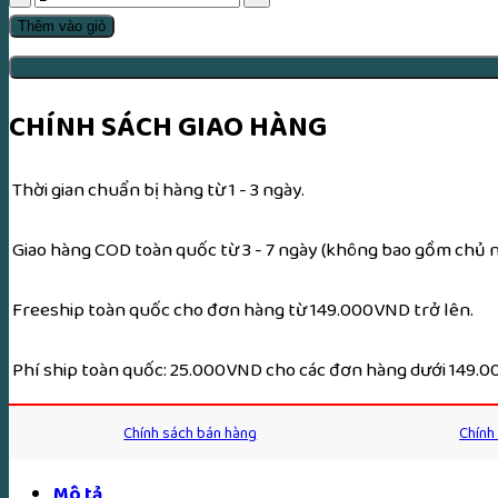
Đường
Thêm vào giỏ
Du
Ký
(Thái
CHÍNH SÁCH GIAO HÀNG
Thượng
Đạo
Thời gian chuẩn bị hàng từ 1 - 3 ngày.
Tổ
Thuyết
Giao hàng COD toàn quốc từ 3 - 7 ngày (không bao gồm chủ nh
Pháp)
–
Freeship toàn quốc cho đơn hàng từ 149.000VND trở lên.
Lương
Sĩ
Phí ship toàn quốc: 25.000VND cho các đơn hàng dưới 149.
Hằng
số
Chính sách bán hàng
Chính
lượng
Mô tả