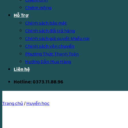
Chiêm mộng
Hỗ Trợ
Chính sách bảo mật
Chính sách đổi trả hàng
Chính sách giải quyết khiếu nại
Chính sách vận chuyển
Phương Thức Thanh Toán
Hướng Dẫn Mua Hàng
Liên hệ
Hotline: 0373.11.88.96
Trang chủ
/
Huyền học