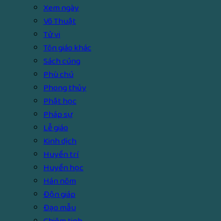
Xem ngày
Võ Thuật
Tử vi
Tôn giáo khác
Sách cúng
Phù chú
Phong thủy
Phật học
Pháp sự
Lễ giáo
Kinh dịch
Huyền trí
Huyền học
Hán nôm
Độn giáp
Đạo mẫu
Chiêm tinh