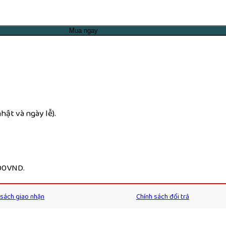
Mua ngay
ật và ngày lễ).
000VND.
 sách giao nhận
Chính sách đổi trả