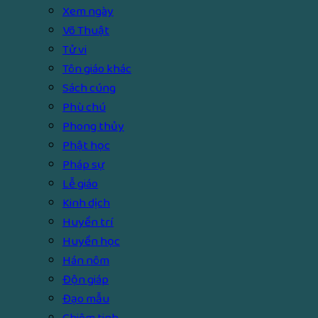
Xem ngày
Võ Thuật
Tử vi
Tôn giáo khác
Sách cúng
Phù chú
Phong thủy
Phật học
Pháp sự
Lễ giáo
Kinh dịch
Huyền trí
Huyền học
Hán nôm
Độn giáp
Đạo mẫu
Chiêm tinh