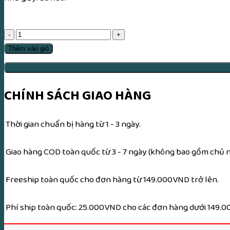
Tổng
Tập
Thêm vào giỏ
50
Bài
Chú
CHÍNH SÁCH GIAO HÀNG
Song
Ngữ
Thời gian chuẩn bị hàng từ 1 - 3 ngày.
Giấy
Xuyến
Giao hàng COD toàn quốc từ 3 - 7 ngày (không bao gồm chủ nh
Chỉ
số
Freeship toàn quốc cho đơn hàng từ 149.000VND trở lên.
lượng
Phí ship toàn quốc: 25.000VND cho các đơn hàng dưới 149.