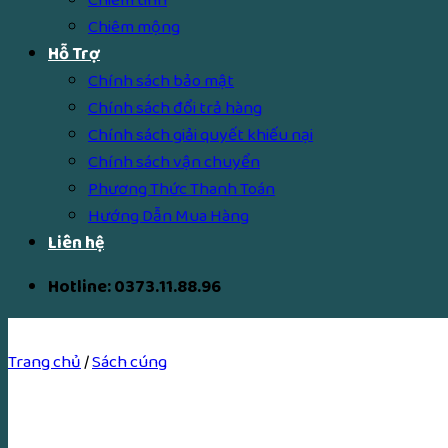
Chiêm mộng
Hỗ Trợ
Chính sách bảo mật
Chính sách đổi trả hàng
Chính sách giải quyết khiếu nại
Chính sách vận chuyển
Phương Thức Thanh Toán
Hướng Dẫn Mua Hàng
Liên hệ
Hotline: 0373.11.88.96
Trang chủ
/
Sách cúng