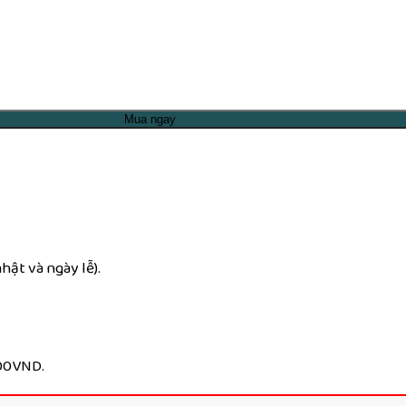
Mua ngay
ật và ngày lễ).
000VND.