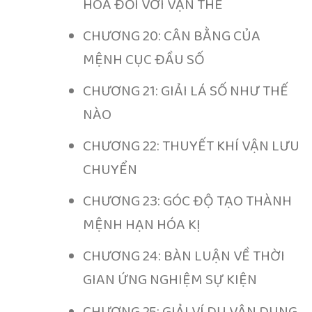
HÓA ĐỐI VỚI VẬN THỂ
CHƯƠNG 20: CÂN BẰNG CỦA
MỆNH CỤC ĐẦU SỐ
CHƯƠNG 21: GIẢI LÁ SỐ NHƯ THẾ
NÀO
CHƯƠNG 22: THUYẾT KHÍ VẬN LƯU
CHUYỂN
CHƯƠNG 23: GÓC ĐỘ TẠO THÀNH
MỆNH HẠN HÓA KỊ
CHƯƠNG 24: BÀN LUẬN VỀ THỜI
GIAN ỨNG NGHIỆM SỰ KIỆN
CHƯƠNG 25: GIẢI VÍ DỤ VẬN DỤNG