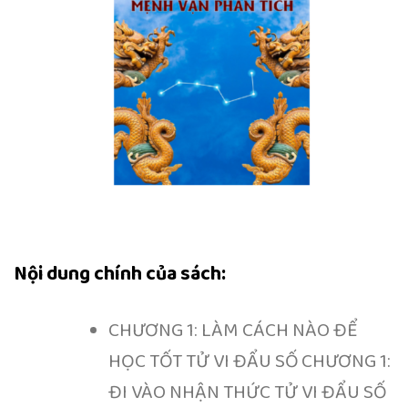
Nội dung chính của sách:
CHƯƠNG 1: LÀM CÁCH NÀO ĐỂ
HỌC TỐT TỬ VI ĐẨU SỐ CHƯƠNG 1:
ĐI VÀO NHẬN THỨC TỬ VI ĐẨU SỐ