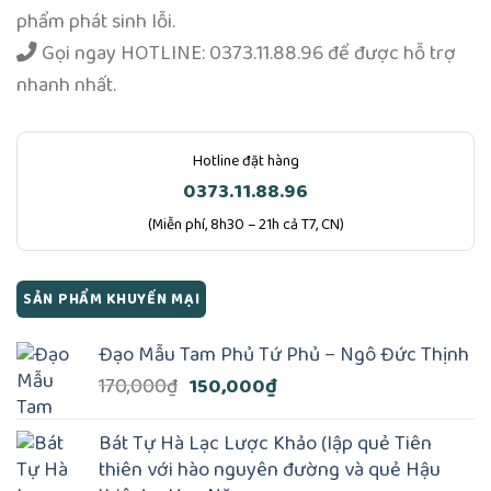
phẩm phát sinh lỗi.
Gọi ngay
HOTLINE: 0373.11.88.96
để được hỗ trợ
nhanh nhất.
Hotline đặt hàng
0373.11.88.96
(Miễn phí, 8h30 – 21h cả T7, CN)
SẢN PHẨM KHUYẾN MẠI
Đạo Mẫu Tam Phủ Tứ Phủ – Ngô Đức Thịnh
Giá
Giá
170,000
₫
150,000
₫
gốc
hiện
là:
tại
Bát Tự Hà Lạc Lược Khảo (lập quẻ Tiên
170,000₫.
là:
thiên với hào nguyên đường và quẻ Hậu
150,000₫.