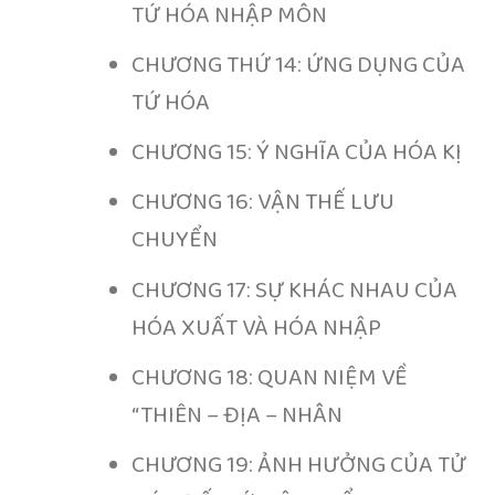
TỨ HÓA NHẬP MÔN
CHƯƠNG THỨ 14: ỨNG DỤNG CỦA
TỨ HÓA
CHƯƠNG 15: Ý NGHĨA CỦA HÓA KỊ
CHƯƠNG 16: VẬN THẾ LƯU
CHUYỂN
CHƯƠNG 17: SỰ KHÁC NHAU CỦA
HÓA XUẤT VÀ HÓA NHẬP
CHƯƠNG 18: QUAN NIỆM VỀ
“THIÊN – ĐỊA – NHÂN
CHƯƠNG 19: ẢNH HƯỞNG CỦA TỬ