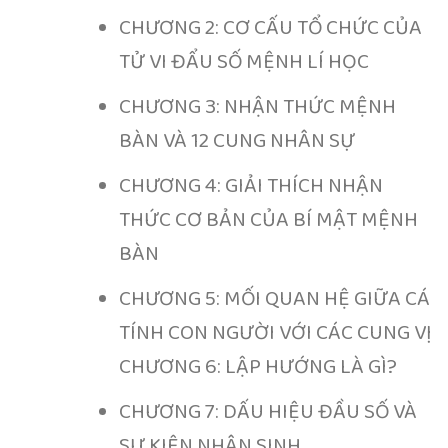
CHƯƠNG 2: CƠ CẤU TỔ CHỨC CỦA
TỬ VI ĐẨU SỐ MỆNH LÍ HỌC
CHƯƠNG 3: NHẬN THỨC MỆNH
BÀN VÀ 12 CUNG NHÂN SỰ
CHƯƠNG 4: GIẢI THÍCH NHẬN
THỨC CƠ BẢN CỦA BÍ MẬT MỆNH
BÀN
CHƯƠNG 5: MỐI QUAN HỆ GIỮA CÁ
TÍNH CON NGƯỜI VỚI CÁC CUNG VỊ
CHƯƠNG 6: LẬP HƯỚNG LÀ GÌ?
CHƯƠNG 7: DẤU HIỆU ĐẦU SỐ VÀ
SỰ KIỆN NHÂN SINH