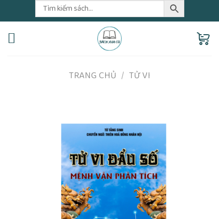
Skip
to
content
TRANG CHỦ
/
TỬ VI