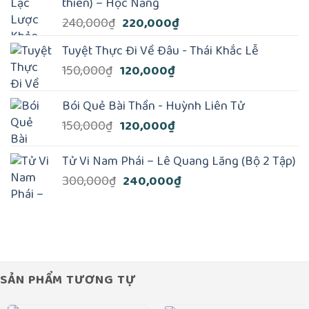
thiên) – Học Năng
Giá
Giá
240,000
₫
220,000
₫
gốc
hiện
Tuyệt Thực Đi Về Đâu - Thái Khắc Lễ
là:
tại
Giá
Giá
150,000
₫
120,000
₫
240,000₫.
là:
gốc
hiện
220,000₫.
là:
tại
Bói Quẻ Bài Thần - Huỳnh Liên Tử
150,000₫.
là:
Giá
Giá
150,000
₫
120,000
₫
120,000₫.
gốc
hiện
là:
tại
Tử Vi Nam Phái – Lê Quang Lăng (Bộ 2 Tập)
150,000₫.
là:
Giá
Giá
300,000
₫
240,000
₫
120,000₫.
gốc
hiện
là:
tại
300,000₫.
là:
240,000₫.
SẢN PHẨM TƯƠNG TỰ