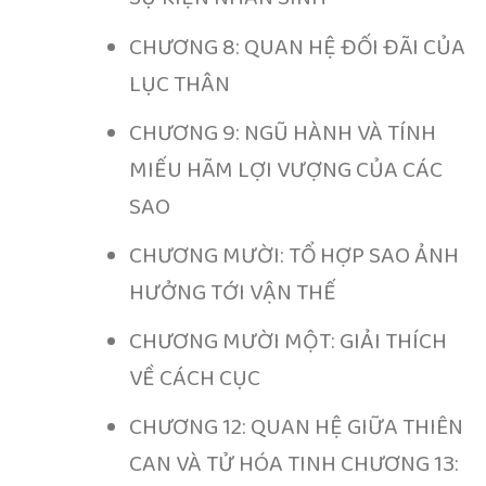
CHƯƠNG 8: QUAN HỆ ĐỐI ĐÃI CỦA
LỤC THÂN
CHƯƠNG 9: NGŨ HÀNH VÀ TÍNH
MIẾU HÃM LỢI VƯỢNG CỦA CÁC
SAO
CHƯƠNG MƯỜI: TỔ HỢP SAO ẢNH
HƯỞNG TỚI VẬN THẾ
CHƯƠNG MƯỜI MỘT: GIẢI THÍCH
VỀ CÁCH CỤC
CHƯƠNG 12: QUAN HỆ GIỮA THIÊN
CAN VÀ TỬ HÓA TINH CHƯƠNG 13: