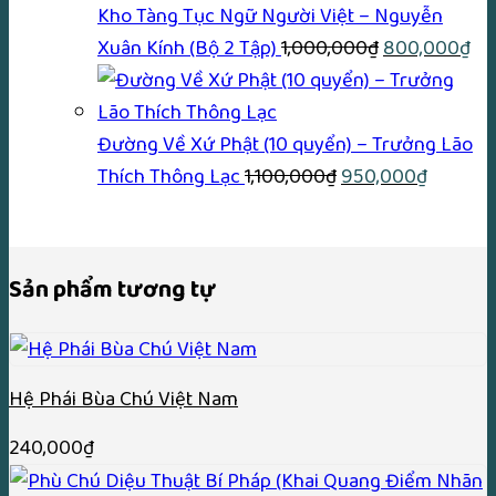
299,000₫.
là:
Kho Tàng Tục Ngữ Người Việt – Nguyễn
250,000₫.
Giá
Gi
Xuân Kính (Bộ 2 Tập)
1,000,000
₫
800,000
₫
gốc
hi
là:
tại
1,000,000₫.
là:
Đường Về Xứ Phật (10 quyển) – Trưởng Lão
Giá
Giá
80
Thích Thông Lạc
1,100,000
₫
950,000
₫
gốc
hiện
là:
tại
1,100,000₫.
là:
Sản phẩm tương tự
950,000
Hệ Phái Bùa Chú Việt Nam
240,000
₫