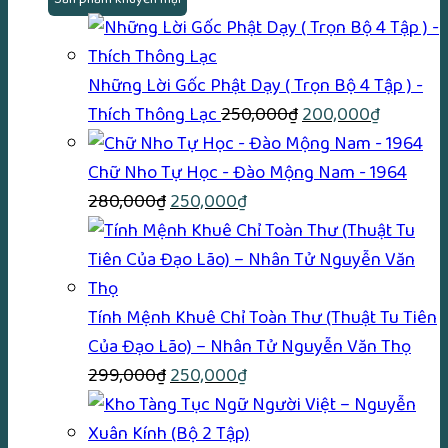
Những Lời Gốc Phật Dạy ( Trọn Bộ 4 Tập ) -
Giá
Giá
Thích Thông Lạc
250,000
₫
200,000
₫
gốc
hiện
là:
tại
Chữ Nho Tự Học - Đào Mộng Nam - 1964
Giá
Giá
250,000₫.
là:
280,000
₫
250,000
₫
gốc
hiện
200,000
là:
tại
280,000₫.
là:
250,000₫.
Tính Mệnh Khuê Chỉ Toàn Thư (Thuật Tu Tiên
Của Đạo Lão) – Nhân Tử Nguyễn Văn Thọ
Giá
Giá
299,000
₫
250,000
₫
gốc
hiện
là:
tại