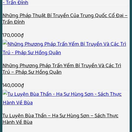
170,000₫.
là:
150,000₫.
Những Pháp Thuật Bí Truyền Của Trung Quốc Cổ Đại –
Trần Đỉnh
170,000
₫
Những Phương Pháp Trấn Yểm Bí Truyền Và Các Trì
Trú – Pháp Sư Hồng Quân
140,000
₫
Tu Luyện Bùa Thần – Hạ Sư Hùng Sơn – Sách Thực
Hành Về Bùa