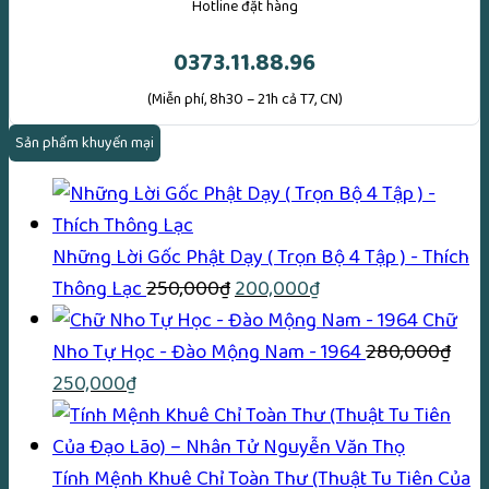
Hotline đặt hàng
0373.11.88.96
(Miễn phí, 8h30 – 21h cả T7, CN)
Sản phẩm khuyến mại
Những Lời Gốc Phật Dạy ( Trọn Bộ 4 Tập ) - Thích
Giá
Giá
Thông Lạc
250,000
₫
200,000
₫
gốc
hiện
Chữ
là:
tại
Nho Tự Học - Đào Mộng Nam - 1964
280,000
₫
Giá
Giá
250,000₫.
là:
250,000
₫
gốc
hiện
200,000₫.
là:
tại
280,000₫.
là:
Tính Mệnh Khuê Chỉ Toàn Thư (Thuật Tu Tiên Của