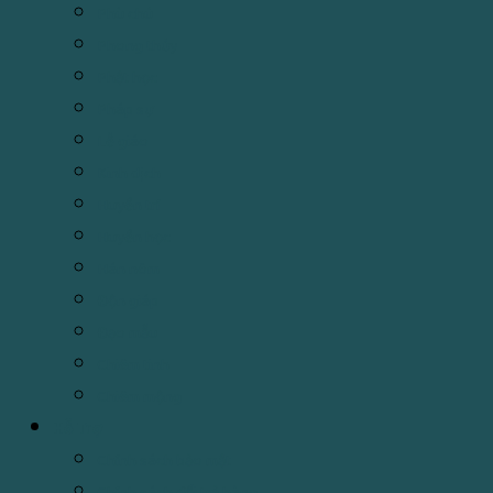
Phù chú
Phong thủy
Phật học
Pháp sự
Lễ giáo
Kinh dịch
Huyền trí
Huyền học
Hán nôm
Độn giáp
Đạo mẫu
Chiêm tinh
Chiêm mộng
Hỗ Trợ
Chính sách bảo mật
Chính sách đổi trả hàng