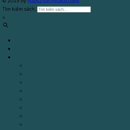
© 2025 by
https://sachxuacu.com/
Tìm kiếm sách...
×
Trang chủ
Giới thiệu
Cửa hàng
Binh pháp
Y học cổ
Xem tướng
Xem ngày
Võ Thuật
Tử vi
Tôn giáo khác
Sách cúng