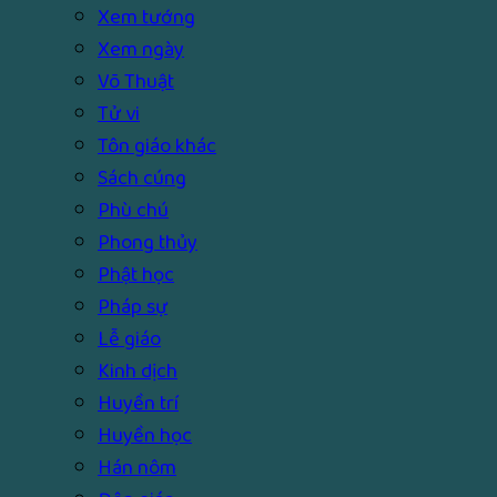
Xem tướng
Xem ngày
Võ Thuật
Tử vi
Tôn giáo khác
Sách cúng
Phù chú
Phong thủy
Phật học
Pháp sự
Lễ giáo
Kinh dịch
Huyền trí
Huyền học
Hán nôm