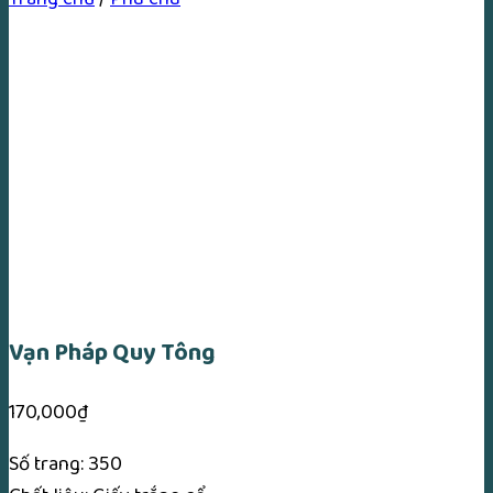
Vạn Pháp Quy Tông
170,000
₫
Số trang: 350