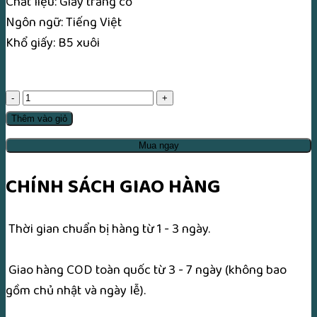
Chất liệu: Giấy trắng cổ
Ngôn ngữ: Tiếng Việt
Khổ giấy: B5 xuôi
Vạn
Pháp
Thêm vào giỏ
Quy
Mua ngay
Tông
số
CHÍNH SÁCH GIAO HÀNG
lượng
Thời gian chuẩn bị hàng từ 1 - 3 ngày.
Giao hàng COD toàn quốc từ 3 - 7 ngày (không bao
gồm chủ nhật và ngày lễ).