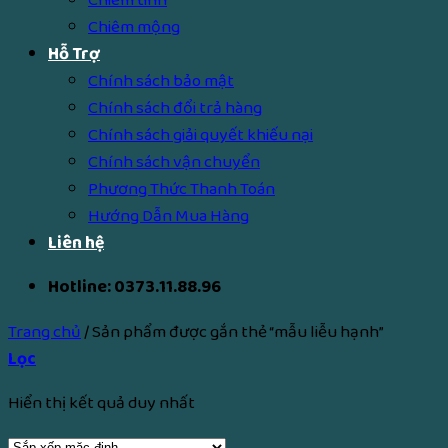
Chiêm mộng
Hỗ Trợ
Chính sách bảo mật
Chính sách đổi trả hàng
Chính sách giải quyết khiếu nại
Chính sách vận chuyển
Phương Thức Thanh Toán
Hướng Dẫn Mua Hàng
Liên hệ
Hotline: 0373.11.88.96
Trang chủ
/
Sản phẩm được gắn thẻ “mẫu liễu hạnh”
Lọc
Hiển thị kết quả duy nhất