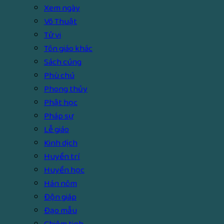
Xem ngày
Võ Thuật
Tử vi
Tôn giáo khác
Sách cúng
Phù chú
Phong thủy
Phật học
Pháp sự
Lễ giáo
Kinh dịch
Huyền trí
Huyền học
Hán nôm
Độn giáp
Đạo mẫu
Chiêm tinh