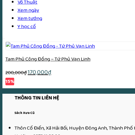
Võ Thuật
Xem ngày
Xem tướng
Y học cổ
Tam Phủ Công Đồng – Tứ Phủ Vạn Linh
Giá
Giá
170,000
₫
200,000
₫
gốc
hiện
15%
là:
tại
200,000₫.
là:
THÔNG TIN LIÊN HỆ
170,000₫.
Sách Xưa Cũ
Thôn Cổ Điển, Xã Hải Bối, Huyện Đông Anh, Thành Phố 