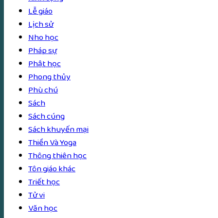
Lễ giáo
Lịch sử
Nho học
Pháp sự
Phật học
Phong thủy
Phù chú
Sách
Sách cúng
Sách khuyến mại
Thiền Và Yoga
Thông thiên học
Tôn giáo khác
Triết học
Tử vi
Văn học