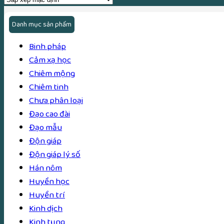
Danh mục sản phẩm
Binh pháp
Cảm xạ học
Chiêm mộng
Chiêm tinh
Chưa phân loại
Đạo cao đài
Đạo mẫu
Độn giáp
Độn giáp lý số
Hán nôm
Huyền học
Huyền trí
Kinh dịch
Kinh tụng