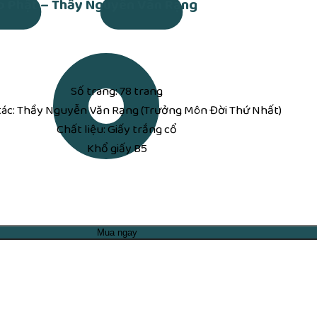
ạo Phật – Thầy Nguyễn Văn Rạng
Số trang: 78 trang
ác: Thầy Nguyễn Văn Rạng (Trưởng Môn Đời Thứ Nhất)
Chất liệu: Giấy trắng cổ
Khổ giấy B5
Mua ngay