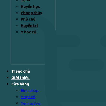
Tử vi
Huyền học
Phong thủy
Phù chú
Huyền trí
Y học cổ
Trang chủ
Giới thiệu
Cửa hàng
Binh pháp
Y học cổ
Xem tướng