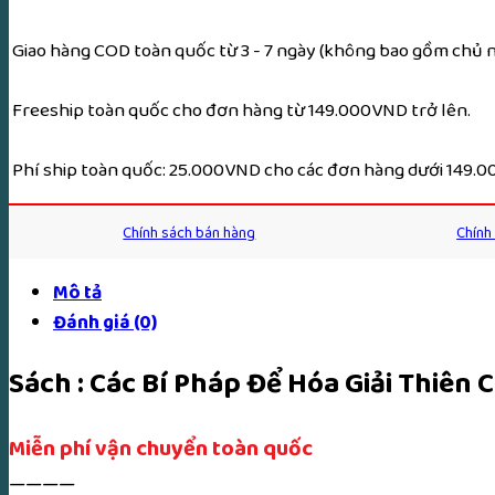
Cơ
Địa
Giao hàng COD toàn quốc từ 3 - 7 ngày (không bao gồm chủ nh
Ách
Của
Freeship toàn quốc cho đơn hàng từ 149.000VND trở lên.
Đạo
Phật
Phí ship toàn quốc: 25.000VND cho các đơn hàng dưới 149.
–
Thầy
Chính sách bán hàng
Chính
Nguyễn
Văn
Mô tả
Rạng
Đánh giá (0)
số
lượng
Sách : Các Bí Pháp Để Hóa Giải Thiên
Miễn phí vận chuyển toàn quốc
————