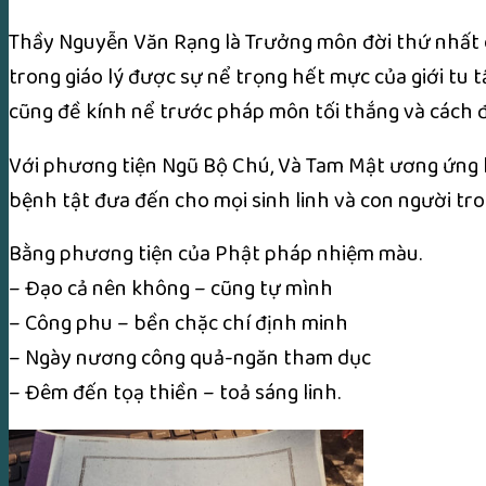
Thầy Nguyễn Văn Rạng là Trưởng môn đời thứ nhất c
trong giáo lý được sự nể trọng hết mực của giới tu tậ
cũng đề kính nể trước pháp môn tối thắng và cách đ
Với phương tiện Ngũ Bộ Chú, Và Tam Mật ương ứng hô
bệnh tật đưa đến cho mọi sinh linh và con người tro
Bằng phương tiện của Phật pháp nhiệm màu.
– Đạo cả nên không – cũng tự mình
– Công phu – bền chặc chí định minh
– Ngày nương công quả-ngăn tham dục
– Đêm đến tọạ thiền – toả sáng linh.