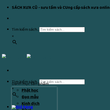
Skip
SÁCH XƯA CŨ - sưu tầm và CUng cấp sách xưa onlin
to
content
Tìm kiếm sách...
×
Tìm kiếm sách...
Danh mục sản phẩm
×
Phật học
Đạo mẫu
Kinh dịch