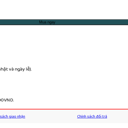
Mua ngay
ật và ngày lễ).
000VND.
 sách giao nhận
Chính sách đổi trả