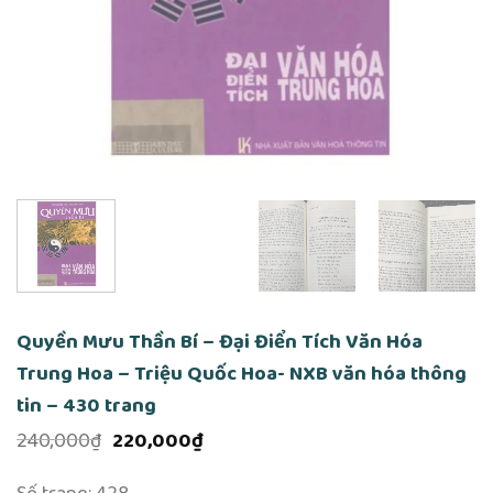
Quyền Mưu Thần Bí – Đại Điển Tích Văn Hóa
Trung Hoa – Triệu Quốc Hoa- NXB văn hóa thông
tin – 430 trang
Giá
Giá
240,000
₫
220,000
₫
gốc
hiện
là:
tại