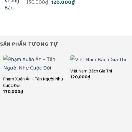
Giá
Giá
150,000
₫
120,000
₫
495,000₫.
là:
gốc
hiện
350,000₫.
là:
tại
150,000₫.
là:
120,000₫.
SẢN PHẨM TƯƠNG TỰ
Việt Nam Bách Gia Thi
120,000
₫
Phạm Xuân Ẩn – Tên Người Như
Cuộc Đời
170,000
₫