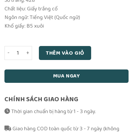
Số trang: 428
240,000₫.
là:
220,000₫.
Chất liệu: Giấy trắng cổ
Ngôn ngữ: Tiếng Việt (Quốc ngữ)
Khổ giấy: B5 xuôi
Quyền Mưu Thần Bí - Đại Điển Tích Văn Hóa Trung Hoa - Tr
THÊM VÀO GIỎ
MUA NGAY
CHÍNH SÁCH GIAO HÀNG
Thời gian chuẩn bị hàng từ 1 - 3 ngày.
Giao hàng COD toàn quốc từ 3 - 7 ngày (không