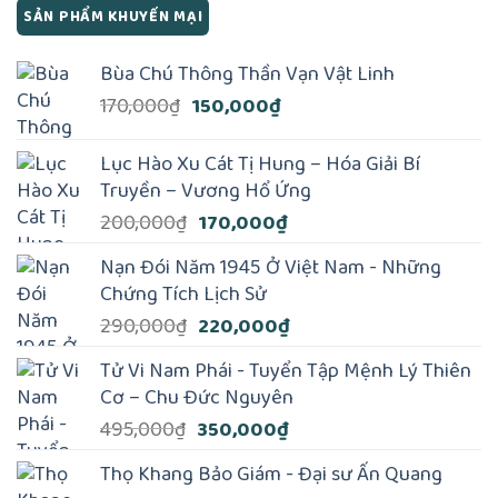
SẢN PHẨM KHUYẾN MẠI
Bùa Chú Thông Thần Vạn Vật Linh
Giá
Giá
170,000
₫
150,000
₫
gốc
hiện
là:
tại
Lục Hào Xu Cát Tị Hung – Hóa Giải Bí
170,000₫.
là:
Truyền – Vương Hổ Ứng
150,000₫.
Giá
Giá
200,000
₫
170,000
₫
gốc
hiện
Nạn Đói Năm 1945 Ở Việt Nam - Những
là:
tại
Chứng Tích Lịch Sử
200,000₫.
là:
Giá
Giá
290,000
₫
220,000
₫
170,000₫.
gốc
hiện
Tử Vi Nam Phái - Tuyển Tập Mệnh Lý Thiên
là:
tại
Cơ – Chu Đức Nguyên
290,000₫.
là:
Giá
Giá
495,000
₫
350,000
₫
220,000₫.
gốc
hiện
Thọ Khang Bảo Giám - Đại sư Ấn Quang
là:
tại