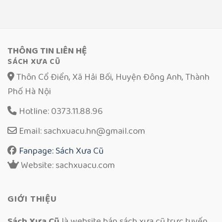
THÔNG TIN LIÊN HỆ
SÁCH XƯA CŨ
Thôn Cổ Điển, Xã Hải Bối, Huyện Đông Anh, Thành
Phố Hà Nội
Hotline: 0373.11.88.96
Email: sachxuacu.hn@gmail.com
Fanpage: Sách Xưa Cũ
Website: sachxuacu.com
GIỚI THIỆU
Sách Xưa Cũ
là website bán sách xưa cũ trực tuyến.