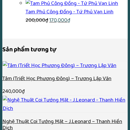
gốc
hiện
450,000₫
là:
tại
Tam Phủ Công Đồng - Tứ Phủ Vạn Linh
250,000₫.
Giá
Giá
là:
200,000
₫
170,000
₫
gốc
hiện
199,000₫.
là:
tại
200,000₫.
là:
Sản phẩm tương tự
170,000₫.
Tâm (Triết Học Phương Đông) – Trương Lập Văn
240,000
₫
Nghệ Thuật Coi Tướng Mặt – J.Leonard – Thanh Hiền
Dịch