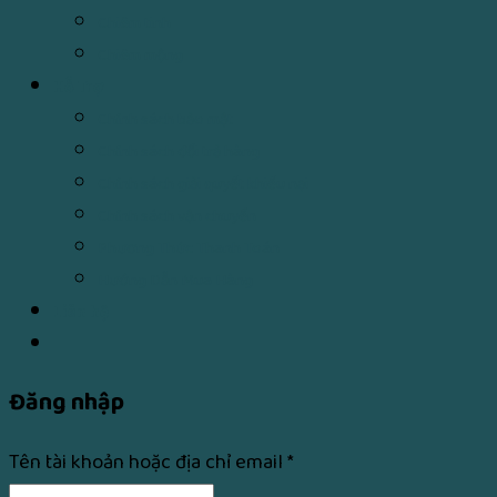
Chiêm tinh
Chiêm mộng
Hỗ Trợ
Chính sách bảo mật
Chính sách đổi trả hàng
Chính sách giải quyết khiếu nại
Chính sách vận chuyển
Phương Thức Thanh Toán
Hướng Dẫn Mua Hàng
Liên hệ
Đăng nhập
Tên tài khoản hoặc địa chỉ email
*