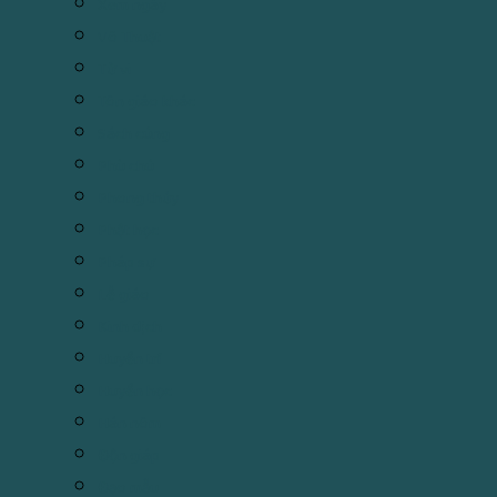
Xem ngày
Võ Thuật
Tử vi
Tôn giáo khác
Sách cúng
Phù chú
Phong thủy
Phật học
Pháp sự
Lễ giáo
Kinh dịch
Huyền trí
Huyền học
Hán nôm
Độn giáp
Đạo mẫu