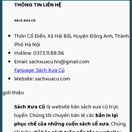
THÔNG TIN LIÊN HỆ
199,000₫.
là:
t
200,000₫.
là
Sách Xưa Cũ
1
Thôn Cổ Điển, Xã Hải Bối, Huyện Đông Anh, Thành
Phố Hà Nội
Hotline: 0373.11.88.96
Email: sachxuacu.hn@gmail.com
Fanpage: Sách Xưa Cũ
Website: sachxuacu.com
giới thiệu
Sách Xưa Cũ
là website bán sách xưa cũ trực
tuyến. Chúng tôi chuyên bán lẻ các
bản in lại
phục chế của những cuốn sách cổ xưa
. Chúng