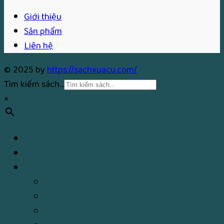
Giới thiệu
Sản phẩm
Liên hệ
© 2025 by
https://sachxuacu.com/
Tìm kiếm sách...
×
Trang chủ
Giới thiệu
Cửa hàng
Binh pháp
Y học cổ
Xem tướng