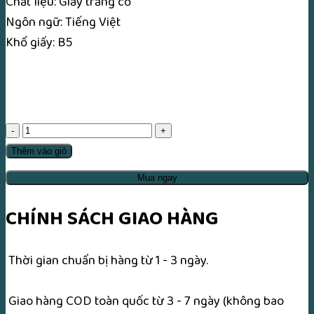
Chất liệu: Giấy trắng cổ
Ngôn ngữ: Tiếng Việt
Khổ giấy: B5
Những
Khuôn
Thêm vào giỏ
Mặt
Mua ngay
Tài
Phiệt
CHÍNH SÁCH GIAO HÀNG
–
Vũ
Thời gian chuẩn bị hàng từ 1 - 3 ngày.
Tài
Lục
Giao hàng COD toàn quốc từ 3 - 7 ngày (không bao
số