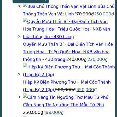
Bùa Chú
Giá
G
Thông Thần Vạn Vật Linh
170,000
₫
150,000
₫
gốc
h
là:
tạ
170,000₫.
là
1
Quyền Mưu Thần Bí - Đại Điển Tích Văn Hóa
Trung Hoa - Triệu Quốc Hoa- NXB văn hóa
Giá
Giá
thông tin - 430 trang
240,000
₫
220,000
₫
gốc
hiện
là:
tại
240,000₫.
là:
Hiệp Kỷ Biện Phương Thư – Mai Cốc Thành
Giá
Giá
220,
(Trọn Bộ 2 Tập)
500,000
₫
450,000
₫
gốc
hiện
là:
tại
Cẩm Nang Tín Ngưỡng Thờ Mẫu Tứ Phủ
Giá
Giá
500,000₫.
là:
250,000
₫
199,000
₫