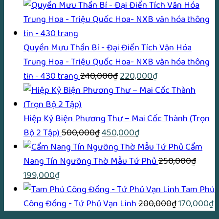
gốc
hiện
là:
tại
170,000₫.
là:
150,00
Quyền Mưu Thần Bí - Đại Điển Tích Văn Hóa
Trung Hoa - Triệu Quốc Hoa- NXB văn hóa thông
Giá
Giá
tin - 430 trang
240,000
₫
220,000
₫
gốc
hiện
là:
tại
240,000₫.
là:
Hiệp Kỷ Biện Phương Thư – Mai Cốc Thành (Trọn
Giá
Giá
220,000₫.
Bộ 2 Tập)
500,000
₫
450,000
₫
gốc
hiện
Cẩm
là:
tại
Nang Tín Ngưỡng Thờ Mẫu Tứ Phủ
250,000
₫
Giá
Giá
500,000₫.
là:
199,000
₫
gốc
hiện
450,000₫.
Tam Phủ
là:
tại
Giá
G
Công Đồng - Tứ Phủ Vạn Linh
200,000
₫
170,000
₫
250,000₫.
là:
gốc
h