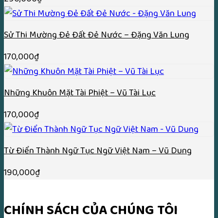
Sử Thi Mường Đẻ Đất Đẻ Nước – Đặng Văn Lung
170,000
₫
Những Khuôn Mặt Tài Phiệt – Vũ Tài Lục
170,000
₫
Từ Điển Thành Ngữ Tục Ngữ Việt Nam – Vũ Dung
190,000
₫
CHÍNH SÁCH CỦA CHÚNG TÔI