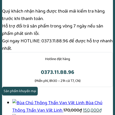
Quý khách nhận hàng được thoải mái kiểm tra hàng
trước khi thanh toán.
Hỗ trợ đổi trả sản phẩm trong vòng 7 ngày nếu sản
phẩm phát sinh lỗi.
Gọi ngay
HOTLINE: 0373.11.88.96
để được hỗ trợ nhanh
nhất.
Hotline đặt hàng
0373.11.88.96
(Miễn phí, 8h30 – 21h cả T7, CN)
Sản phẩm khuyến mại
Bùa Chú
Giá
Giá
Thông Thần Vạn Vật Linh
170,000
₫
150,000
₫