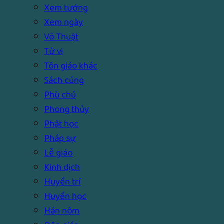
Xem tướng
Xem ngày
Võ Thuật
Tử vi
Tôn giáo khác
Sách cúng
Phù chú
Phong thủy
Phật học
Pháp sự
Lễ giáo
Kinh dịch
Huyền trí
Huyền học
Hán nôm