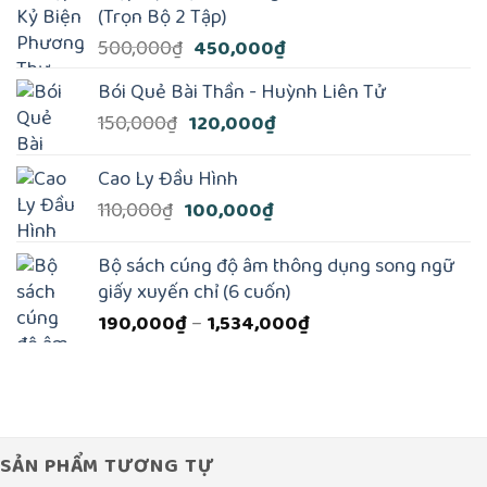
300,000₫.
là:
(Trọn Bộ 2 Tập)
240,000₫.
Giá
Giá
500,000
₫
450,000
₫
gốc
hiện
Bói Quẻ Bài Thần - Huỳnh Liên Tử
là:
tại
Giá
Giá
150,000
₫
120,000
₫
500,000₫.
là:
gốc
hiện
450,000₫.
là:
tại
Cao Ly Đầu Hình
150,000₫.
là:
Giá
Giá
110,000
₫
100,000
₫
120,000₫.
gốc
hiện
là:
tại
Bộ sách cúng độ âm thông dụng song ngữ
110,000₫.
là:
giấy xuyến chỉ (6 cuốn)
100,000₫.
Khoảng
190,000
₫
–
1,534,000
₫
giá:
từ
190,000₫
đến
1,534,000₫
SẢN PHẨM TƯƠNG TỰ