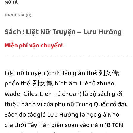
MÔ TẢ
ĐÁNH GIÁ (0)
Sách : Liệt Nữ Truyện – Lưu Hướng
Miễn phí vận chuyển!
———————————————————————————
Liệt nữ truyện (chữ Hán giản thể: 列女传;
phồn thể: 列女傳; bính âm: Liènǚ zhuàn;
Wade–Giles: Lieh nü chuan) là bộ sách giới
thiệu hành vi của phụ nữ Trung Quốc cổ đại.
Sách do tác giả Lưu Hướng là học giả Nho
gia thời Tây Hán biên soạn vào năm 18 TCN