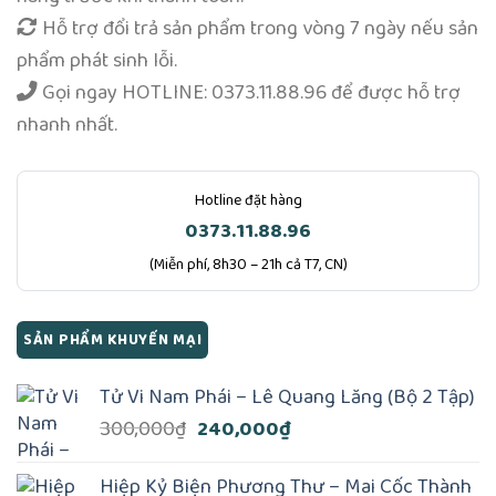
Hỗ trợ đổi trả sản phẩm trong vòng 7 ngày nếu sản
phẩm phát sinh lỗi.
Gọi ngay
HOTLINE: 0373.11.88.96
để được hỗ trợ
nhanh nhất.
Hotline đặt hàng
0373.11.88.96
(Miễn phí, 8h30 – 21h cả T7, CN)
SẢN PHẨM KHUYẾN MẠI
Tử Vi Nam Phái – Lê Quang Lăng (Bộ 2 Tập)
Giá
Giá
300,000
₫
240,000
₫
gốc
hiện
là:
tại
Hiệp Kỷ Biện Phương Thư – Mai Cốc Thành