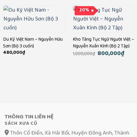
20%
Du Ký Việt Nam – Nguyễn Hữu
Kho Tàng Tục Ngữ Người Việt –
Sơn (Bộ 3 cuốn)
Nguyễn Xuân Kính (Bộ 2 Tập)
Giá
800,000
₫
Giá
480,000
₫
1,000,000
₫
gốc
hiện
là:
tại
1,000,000₫.
là:
800,0
THÔNG TIN LIÊN HỆ
SÁCH XƯA CŨ
Thôn Cổ Điển, Xã Hải Bối, Huyện Đông Anh, Thành