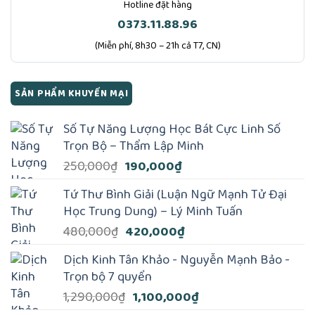
Hotline đặt hàng
0373.11.88.96
(Miễn phí, 8h30 – 21h cả T7, CN)
SẢN PHẨM KHUYẾN MẠI
Số Tự Năng Lượng Học Bát Cực Linh Số
Trọn Bộ – Thẩm Lập Minh
Giá
Giá
250,000
₫
190,000
₫
gốc
hiện
Tứ Thư Bình Giải (Luận Ngữ Mạnh Tử Đại
là:
tại
Học Trung Dung) – Lý Minh Tuấn
250,000₫.
là:
Giá
Giá
480,000
₫
420,000
₫
190,000₫.
gốc
hiện
Dịch Kinh Tân Khảo - Nguyễn Mạnh Bảo -
là:
tại
Trọn bộ 7 quyển
480,000₫.
là:
Giá
Giá
1,290,000
₫
1,100,000
₫
420,000₫.
gốc
hiện