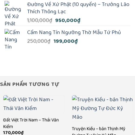
Đường Về Xứ Phật (10 quyển) – Trưởng Lão
là:
tại
Thích Thông Lạc
1,290,000₫.
là:
Giá
Giá
1,100,000
₫
950,000
₫
1,100,000₫.
gốc
hiện
Cẩm Nang Tín Ngưỡng Thờ Mẫu Tứ Phủ
là:
tại
Giá
Giá
250,000
₫
199,000
₫
1,100,000₫.
là:
gốc
hiện
950,000₫.
là:
tại
250,000₫.
là:
199,000₫.
SẢN PHẨM TƯƠNG TỰ
Đất Việt Trời Nam – Thái Văn
Kiểm
Truyện Kiều – bản Thịnh Mỹ
170,000
₫