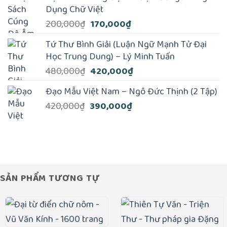
250,000₫.
là:
Dụng Chữ Việt
199,000₫.
Giá
Giá
200,000
₫
170,000
₫
gốc
hiện
Tứ Thư Bình Giải (Luận Ngữ Mạnh Tử Đại
là:
tại
Học Trung Dung) – Lý Minh Tuấn
200,000₫.
là:
Giá
Giá
480,000
₫
420,000
₫
170,000₫.
gốc
hiện
Đạo Mẫu Việt Nam – Ngô Đức Thịnh (2 Tập)
là:
tại
Giá
Giá
420,000
₫
390,000
₫
480,000₫.
là:
gốc
hiện
420,000₫.
là:
tại
420,000₫.
là:
390,000₫.
SẢN PHẨM TƯƠNG TỰ