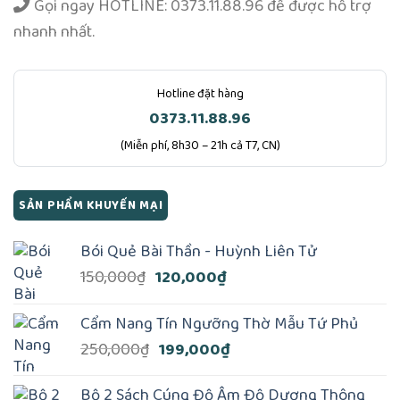
Gọi ngay
HOTLINE: 0373.11.88.96
để được hỗ trợ
nhanh nhất.
Hotline đặt hàng
0373.11.88.96
(Miễn phí, 8h30 – 21h cả T7, CN)
SẢN PHẨM KHUYẾN MẠI
Bói Quẻ Bài Thần - Huỳnh Liên Tử
Giá
Giá
150,000
₫
120,000
₫
gốc
hiện
là:
tại
Cẩm Nang Tín Ngưỡng Thờ Mẫu Tứ Phủ
150,000₫.
là:
Giá
Giá
250,000
₫
199,000
₫
120,000₫.
gốc
hiện
là:
tại
Bộ 2 Sách Cúng Độ Âm Độ Dương Thông