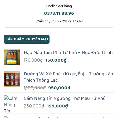
Hotline đặt hàng
0373.11.88.96
(Miễn phí, 8h30 – 21h cả T7, CN)
SẢN PHẨM KHUYẾN MẠI
Đạo Mẫu Tam Phủ Tứ Phủ – Ngô Đức Thịnh
Giá
Giá
170,000
₫
150,000
₫
gốc
hiện
là:
tại
Đường Về Xứ Phật (10 quyển) – Trưởng Lão
170,000₫.
là:
Thích Thông Lạc
150,000₫.
Giá
Giá
1,100,000
₫
950,000
₫
gốc
hiện
Cẩm Nang Tín Ngưỡng Thờ Mẫu Tứ Phủ
là:
tại
Giá
Giá
250,000
₫
199,000
₫
1,100,000₫.
là:
gốc
hiện
950,000₫.