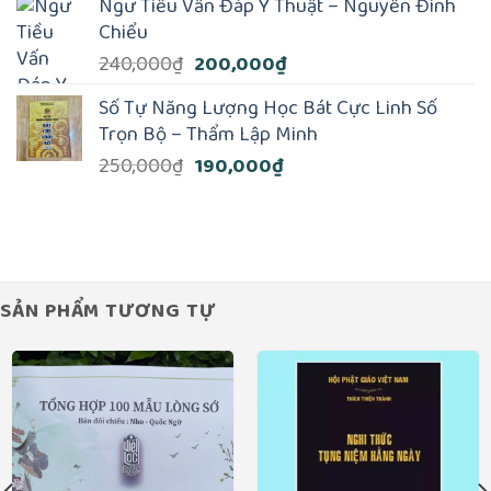
là:
tại
Ngư Tiều Vấn Đáp Y Thuật – Nguyễn Đình
250,000₫.
là:
Chiểu
199,000₫.
Giá
Giá
240,000
₫
200,000
₫
gốc
hiện
Số Tự Năng Lượng Học Bát Cực Linh Số
là:
tại
Trọn Bộ – Thẩm Lập Minh
240,000₫.
là:
Giá
Giá
250,000
₫
190,000
₫
200,000₫.
gốc
hiện
là:
tại
250,000₫.
là:
190,000₫.
SẢN PHẨM TƯƠNG TỰ