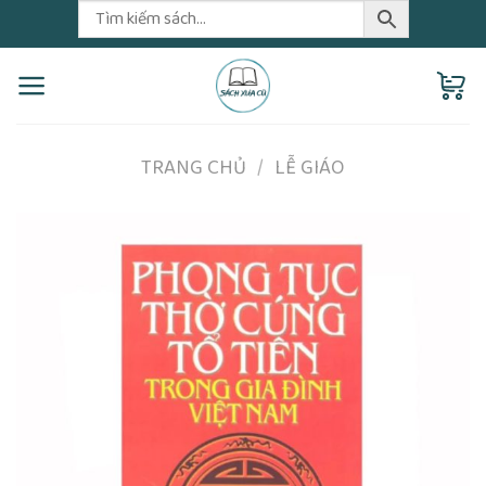
Skip
to
content
TRANG CHỦ
/
LỄ GIÁO