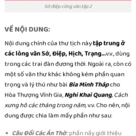
Sớ điệp công văn tập 2
VỀ NỘI DUNG:
Nội dung chính của thư tịch này
tập trung ở
các lòng văn Sớ, Điệp, Hịch, Trạng…
v.v., dùng
trong các trai đàn đương thời. Ngoài ra, còn có
một số văn thư khác không kém phần quan
trọng và lý thú như bài
Bia Minh Tháp
cho
Hòa Thượng Vĩnh Gia,
Nghi Khai Quang
, Cách
xưng hô các tháng trong năm,
v.v. Cho nên, nội
dung được chia làm mấy phần như sau:
Câu Đồi Các Án Thờ
:
phần nầy giới thiệu