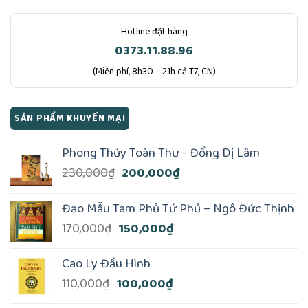
Hotline đặt hàng
0373.11.88.96
(Miễn phí, 8h30 – 21h cả T7, CN)
SẢN PHẨM KHUYẾN MẠI
Phong Thủy Toàn Thư - Đổng Dị Lâm
Giá
Giá
230,000
₫
200,000
₫
gốc
hiện
là:
tại
Đạo Mẫu Tam Phủ Tứ Phủ – Ngô Đức Thịnh
230,000₫.
là:
Giá
Giá
170,000
₫
150,000
₫
200,000₫.
gốc
hiện
là:
tại
Cao Ly Đầu Hình
170,000₫.
là:
Giá
Giá
110,000
₫
100,000
₫
150,000₫.
gốc
hiện