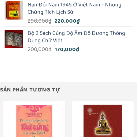
là:
tại
Nạn Đói Năm 1945 Ở Việt Nam - Những
110,000₫.
là:
Chứng Tích Lịch Sử
100,000₫.
Giá
Giá
290,000
₫
220,000
₫
gốc
hiện
Bộ 2 Sách Cúng Độ Âm Độ Dương Thông
là:
tại
Dụng Chữ Việt
290,000₫.
là:
Giá
Giá
200,000
₫
170,000
₫
220,000₫.
gốc
hiện
là:
tại
200,000₫.
là:
170,000₫.
SẢN PHẨM TƯƠNG TỰ