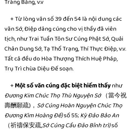
Tràng Bảng, v.v
+ Từ lòng văn số 39 đến 54 là nội dung các
vãn Sớ, Điệp dâng cúng cho vị thầy đã viên
tịch, như Trai Tuần Tôn Sư Cúng Phật Sớ, Quải
Chân Dung Sớ, Tạ Thổ Trạng, Thí Thực Điệp, v.v.
Tất cả đều do Hòa Thượng Thích Huệ Pháp,
Trụ Trì chùa Diệu Đế soạn.
+
Một số văn cúng đặc biệt hiếm thấy
như
Đương Kim Chúc Thọ Thù Nguyện Sớ
（當今祝
壽酬願疏)，
Sớ Cúng Hoàn Nguyện Chúc Thọ
Đương Kìm Hoàng Đế)
số 55;
Kỳ Đảo Bảo An
（祈禱保安疏,
Sớ Cúng Cầu Đảo Bỉnh trì)
số