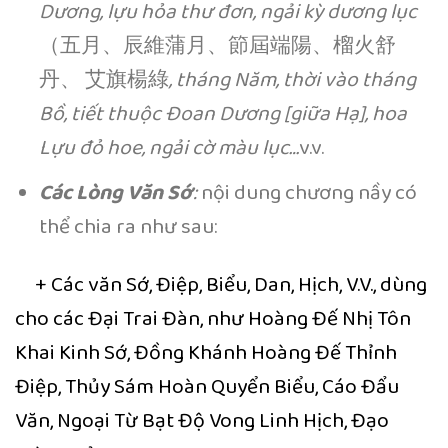
Dương, lựu hỏa thư đơn, ngải kỳ dương lục
（五月、辰維蒲月、節屆端陽、榴火舒
丹、 艾旗楊綠
, tháng Năm, thời vào tháng
Bồ, tiết thuộc Đoan Dương [giữa Hạ], hoa
Lựu đỏ hoe, ngải cờ màu lục…
v.v.
Các Lòng Văn Sớ
:
nội dung chương nầy có
thể chia ra như sau:
+ Các văn Sớ, Điệp, Biểu, Dan, Hịch, V.V., dùng
cho các Đại Trai Đàn, như Hoàng Đế Nhị Tôn
Khai Kinh Sớ, Đồng Khánh Hoàng Đế Thỉnh
Điệp, Thủy Sám Hoàn Quyển Biểu, Cáo Đẩu
Văn, Ngoại Từ Bạt Độ Vong Linh Hịch, Đạo