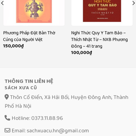
Phương Pháp Đặt Bàn Thờ
Nghi Thức Quy Y Tam Bảo –
Cúng của Người Việt
Thích Nhật Từ – NXB Phương
150,000
₫
Đông – 41 trang
100,000
₫
THÔNG TIN LIÊN HỆ
SÁCH XƯA CŨ
Thôn Cổ Điển, Xã Hải Bối, Huyện Đông Anh, Thành
Phố Hà Nội
Hotline: 0373.11.88.96
Email: sachxuacu.hn@gmail.com