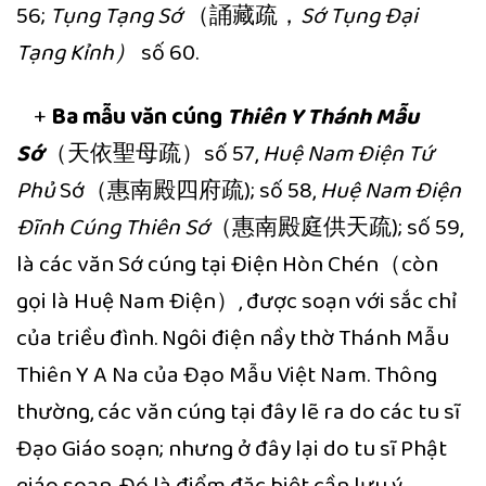
56;
Tụng Tạng Sớ
（誦藏疏，
Sớ Tụng Đại
Tạng Kỉnh）
số 60.
+
Ba mẫu văn cúng
Thiên Y Thánh Mẫu
Sớ
（天依聖母疏）số 57,
Huệ Nam Điện Tứ
Phủ
Sớ（惠南殿四府疏); số 58,
Huệ Nam Điện
Đĩnh Cúng Thiên Sớ
（惠南殿庭供天疏); số 59,
là các văn Sớ cúng tại Điện Hòn Chén（còn
gọi là Huệ Nam Điện）, được soạn với sắc chỉ
của triều đình. Ngôi điện nầy thờ Thánh Mẫu
Thiên Y A Na của Đạo Mẫu Việt Nam. Thông
thường, các văn cúng tại đây lẽ ra do các tu sĩ
Đạo Giáo soạn; nhưng ở đây lại do tu sĩ Phật
giáo soạn. Đó là điểm đặc biệt cần lưu ý.