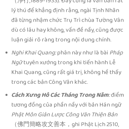
（淨行,1889-1933). Đây cũng là văn bản rất
lý thú để khẳng định rằng, ngài Tịnh Nhãn
đã từng nhậm chức Trụ Trì chùa Tường Vân
dù có lâu hay không, vấn đề nầy, cũng được
luận giải rõ ràng trong nội dung chính.
Nghi Khai Quang:
phân này như là bài
Pháp
Ngữ
tuyên xướng trong khi tiến hành Lễ
Khai Quang, cũng rất giá trị, không hề thấy
trong các bản Công Văn khác.
Cách Xưng Hô Các Tháng Trong Năm
:
điểm
tương đồng của phần nầy với bản Hán ngữ
Phật Môn Giản Lược Công Văn Thiện Bản
（佛門簡略攻文善本，ghi Phật Lịch 2510,