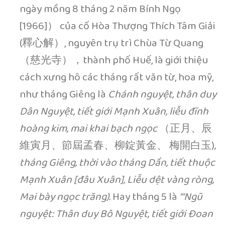
ngày mồng 8 tháng 2 năm Bính Ngọ
[1966]） của cố Hòa Thượng Thích Tâm Giải
(釋心解）, nguyên trụ trì Chùa Từ Quang
（慈光寺），thành phố Huế, là giới thiệu
cách xưng hô các tháng rất văn từ, hoa mỹ,
như tháng Giêng là
Chánh nguyệt, thân duy
Dân Nguyệt, tiết giới Mạnh Xuân, liễu đĩnh
hoàng kim, mai khai bạch ngọc
（正月、辰
維寅月、節屆孟春、柳錠黃金、 梅開白玉)
,
tháng Giêng, thời vào tháng Dần, tiết thuộc
Mạnh Xuân [đâu Xuân], Liễu dệt vàng ròng,
Mai bày ngọc trăng).
Hay tháng 5 là
“‘Ngũ
nguyệt: Thân duy Bô Nguyệt, tiết giới Đoan