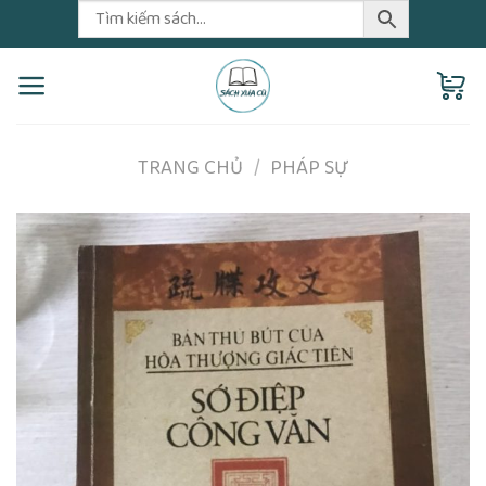
Skip
to
content
TRANG CHỦ
/
PHÁP SỰ