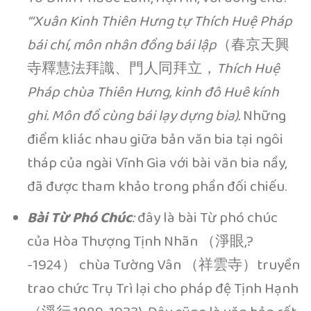
“‘Xuân Kinh Thiên Hưng tự Thích Huệ Pháp
bái chí, môn nhân đồng bái lập
（春京天興
寺釋慧法拜識、門人同拜立，
Thích Huệ
Pháp chùa Thiên Hưng, kinh đô Huê kính
ghi. Môn đồ cùng bái lạy dựng bia).
Những
điểm kliác nhau giữa bản văn bia tại ngôi
tháp của ngài Vĩnh Gia với bài văn bia nầy,
đã được tham khảo trong phần đối chiếu.
Bài Từ Phó Chúc
:
đây là bài Từ phó chúc
của Hòa Thượng Tịnh Nhãn （淨眼,?
-1924） chùa Tường Vân （祥雲寺）truyền
trao chức Trụ Trì lại cho pháp đệ Tịnh Hạnh