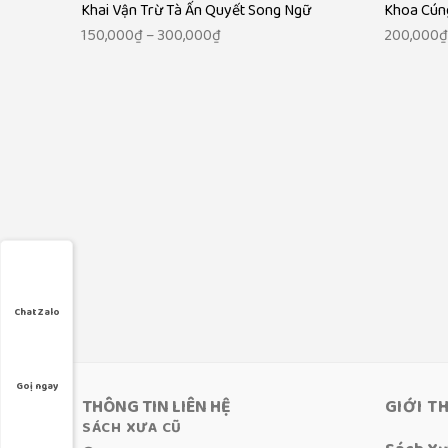
Khai Vận Trừ Tà Ấn Quyết Song Ngữ
Khoa Cún
Khoảng
150,000
₫
–
300,000
₫
200,000
giá:
từ
150,000₫
đến
300,000₫
Chat Zalo
Goị ngay
THÔNG TIN LIÊN HỆ
GIỚI T
SÁCH XƯA CŨ