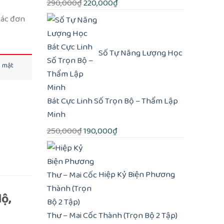
Giá
Giá
290,000
₫
220,000
₫
gốc
hiện
các đơn
là:
tại
290,000₫.
là:
Số Tự Năng Lượng Học
220,000₫.
o mật
Bát Cực Linh Số Trọn Bộ – Thẩm Lập
Minh
Giá
Giá
250,000
₫
190,000
₫
gốc
hiện
là:
tại
250,000₫.
là:
Hiệp Kỷ Biện Phương
190,000₫.
ộ,
Thư – Mai Cốc Thành (Trọn Bộ 2 Tập)