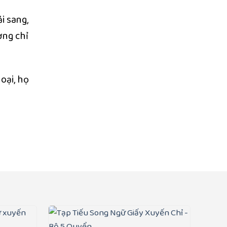
i sang,
ợng chỉ
oại, họ