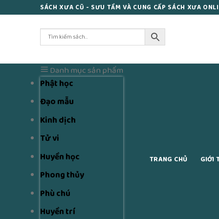
Skip
SÁCH XƯA CŨ - SƯU TẦM VÀ CUNG CẤP SÁCH XƯA ONL
to
content
Danh mục sản phẩm
Phật học
Đạo mẫu
Kinh dịch
Tử vi
Huyền học
TRANG CHỦ
GIỚI 
Phong thủy
Phù chú
Huyền trí