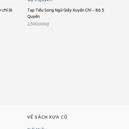
 chỉ (6
Tạp Tiếu Song Ngữ Giấy Xuyến Chỉ – Bộ 5
Quyển
2,500,000
₫
Tạp Ti
Thông 
190,00
VỀ SÁCH XƯA CŨ