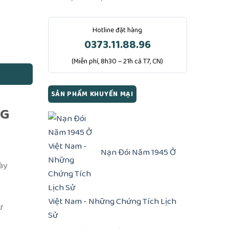
Hotline đặt hàng
0373.11.88.96
(Miễn phí, 8h30 – 21h cả T7, CN)
SẢN PHẨM KHUYẾN MẠI
NG
Nạn Đói Năm 1945 Ở
gày
Việt Nam - Những Chứng Tích Lịch
ừ
Sử