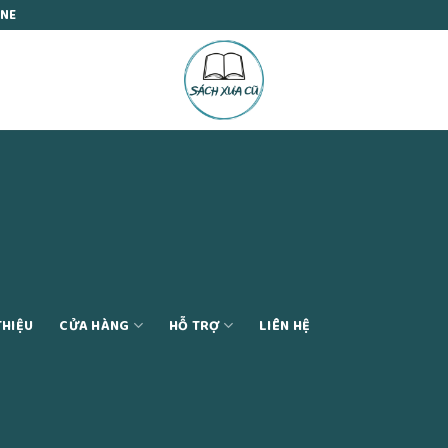
INE
THIỆU
CỬA HÀNG
HỖ TRỢ
LIÊN HỆ