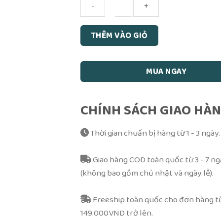
Trình
THÊM VÀO GIỎ
Xe
Mới
Thiên
MUA NGAY
Quan
Đạo
Lộ
CHÍNH SÁCH GIAO HÀ
Song
Ngữ
Thời gian chuẩn bị hàng từ 1 - 3 ngày.
số
lượng
Giao hàng COD toàn quốc từ 3 - 7 n
(không bao gồm chủ nhật và ngày lễ).
Freeship toàn quốc cho đơn hàng t
149.000VND trở lên.