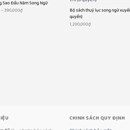
g Sao Đầu Năm Song Ngữ
Khoảng
Bộ sách thuỷ lục song ngữ xuyến
₫
–
390,000
₫
quyển)
giá:
1,200,000
₫
từ
200,000₫
đến
390,000₫
HIỆU
CHINH SÁCH QUY ĐỊNH