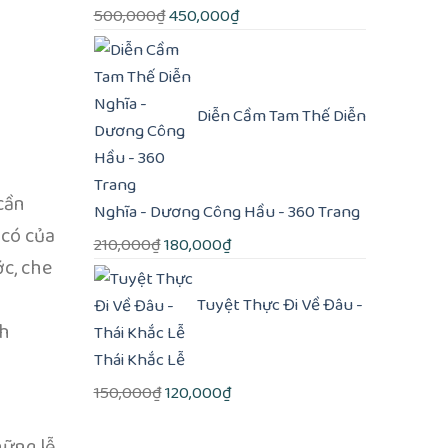
Giá
Giá
500,000
₫
450,000
₫
gốc
hiện
là:
tại
500,000₫.
là:
Diễn Cầm Tam Thế Diễn
450,000₫.
cần
Nghĩa - Dương Công Hầu - 360 Trang
 có của
Giá
Giá
210,000
₫
180,000
₫
c, che
gốc
hiện
là:
tại
Tuyệt Thực Đi Về Đâu -
210,000₫.
là:
nh
180,000₫.
Thái Khắc Lễ
Giá
Giá
150,000
₫
120,000
₫
gốc
hiện
hững lễ
là:
tại